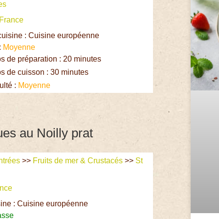
es
France
cuisine : Cuisine européenne
:
Moyenne
 de préparation : 20 minutes
 de cuisson : 30 minutes
ulté :
Moyenne
es au Noilly prat
ntrées
>>
Fruits de mer & Crustacés
>>
St
ance
sine : Cuisine européenne
asse