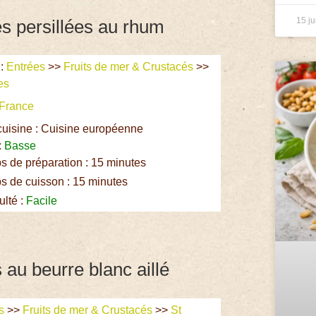
15 ju
s persillées au rhum
:
Entrées
>>
Fruits de mer & Crustacés
>>
es
France
cuisine : Cuisine européenne
:
Basse
 de préparation : 15 minutes
 de cuisson : 15 minutes
ulté :
Facile
 au beurre blanc aillé
s
>>
Fruits de mer & Crustacés
>>
St