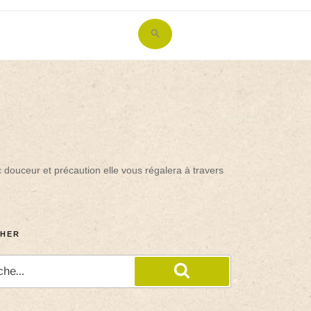
Search
for:
Search Button
c douceur et précaution elle vous régalera à travers
HER