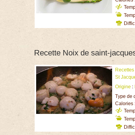
Temps
Temps
Diffic
Recette Noix de saint-jacqu
Recettes
St Jacqu
Origine
:
Type de 
Calories 
Temps
Temps
Diffic