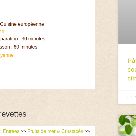
: Cuisine européenne
ne
aration : 30 minutes
sson : 60 minutes
yenne
Pâ
co
cit
8 jui
revettes
:
Entrées
>>
Fruits de mer & Crustacés
>>