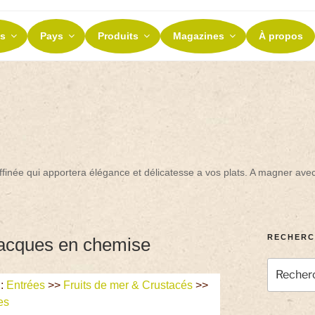
ES ET TERROIRS
s
Pays
Produits
Magazines
À propos
nos terroirs
affinée qui apportera élégance et délicatesse a vos plats. A magner ave
RECHERC
 jacques en chemise
:
Entrées
>>
Fruits de mer & Crustacés
>>
es