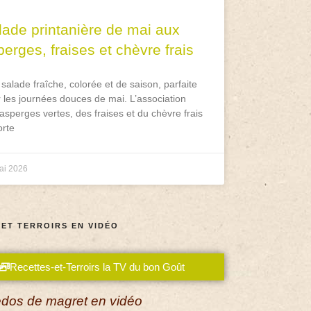
lade printanière de mai aux
erges, fraises et chèvre frais
salade fraîche, colorée et de saison, parfaite
 les journées douces de mai. L’association
asperges vertes, des fraises et du chèvre frais
rte
ai 2026
 ET TERROIRS EN VIDÉO
Recettes-et-Terroirs la TV du bon Goût
dos de magret en vidéo