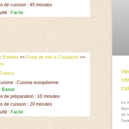
 de cuisson : 45 minutes
ulté :
Facile
:
Entrées
>>
Fruits de mer & Crustacés
>>
es
Ve
France
ci
cuisine : Cuisine européenne
cu
:
Basse
 de préparation : 10 minutes
Le m
 de cuisson : 20 minutes
faço
ulté :
Facile
un r
l’av