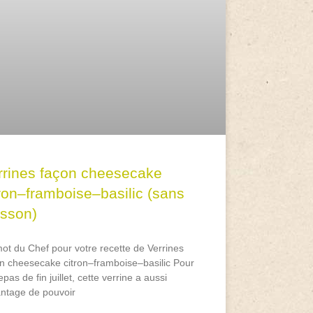
rrines façon cheesecake
tron–framboise–basilic (sans
isson)
ot du Chef pour votre recette de Verrines
n cheesecake citron–framboise–basilic Pour
epas de fin juillet, cette verrine a aussi
antage de pouvoir