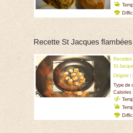
Temps
Diffic
Recette St Jacques flambées
Recettes
St Jacqu
Origine
:
Type de 
Calories 
Temps
Temps
Diffic