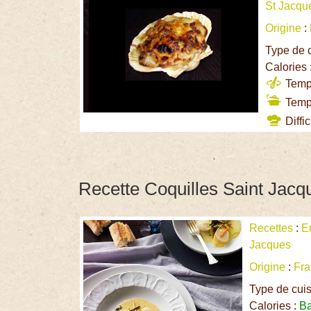
St Jacqu
Origine
:
Type de 
Calories 
Temps
Temps
Diffic
Recette Coquilles Saint Jacqu
Recettes
:
E
Jacques
Origine
:
Fr
Type de cui
Calories :
B