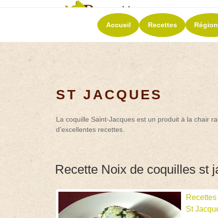
RECETT
Accueil
Recettes
Région
La richesse de 
ST JACQUES
La coquille Saint-Jacques est un produit à la chair r
d’excellentes recettes.
Recette Noix de coquilles st
Recettes
St Jacqu