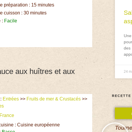
 préparation : 15 minutes
Sa
 cuisson : 30 minutes
asp
é :
Facile
Une 
pour
des 
appo
auce aux huîtres et aux
24 m
RECETTE
:
Entrées
>>
Fruits de mer & Crustacés
>>
es
France
cuisine : Cuisine européenne
Tourne
:
Basse