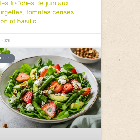
tes fraîches de juin aux
urgettes, tomates cerises,
ron et basilic
n 2026
TRÉES