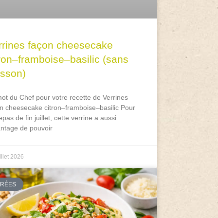
rrines façon cheesecake
tron–framboise–basilic (sans
isson)
ot du Chef pour votre recette de Verrines
n cheesecake citron–framboise–basilic Pour
epas de fin juillet, cette verrine a aussi
antage de pouvoir
illet 2026
TRÉES