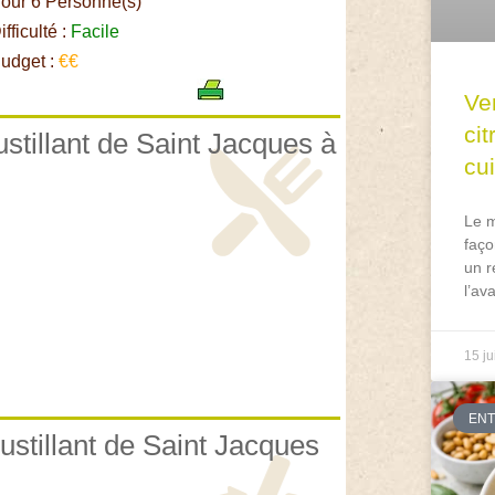
our 6 Personne(s)
fficulté :
Facile
udget :
€€
Ve
ci
ustillant de Saint Jacques à
cu
Le m
faço
un r
l’av
15 ju
EN
ustillant de Saint Jacques