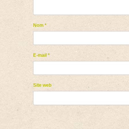
Nom
*
E-mail
*
Site web