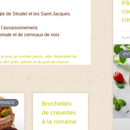
Pâ
co
gle de Strudel et les Saint Jacques.
cit
er l’assaisonnement.
omate et de cerneaux de noix
8 jui
EN
f et pour un nombre précis, elles dépendent du
 des plats utilisés et du goût de chacun.
Brochettes
FRANCE
de crevettes
à la romaine