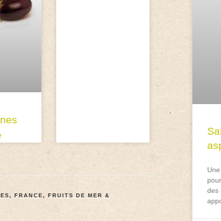
ines
Sa
e
asp
Une 
pour
des 
ÉES
,
FRANCE
,
FRUITS DE MER &
appo