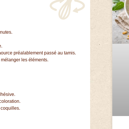
inutes.
e.
haource préalablement passé au tamis.
n mélanger les éléments.
dhésive.
coloration.
coquilles.