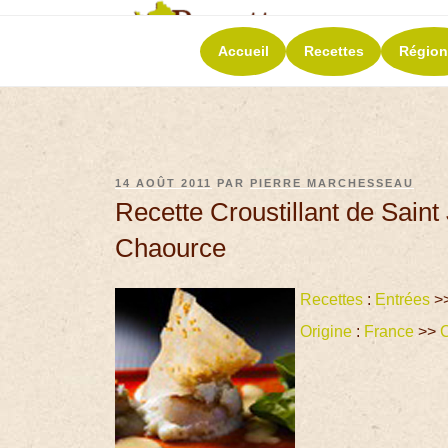
RECETT
Accueil
Recettes
Région
La richesse de 
14 AOÛT 2011
PAR
PIERRE MARCHESSEAU
Recette Croustillant de Sain
Chaource
Recettes
:
Entrées
>
Origine
:
France
>>