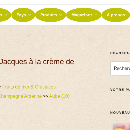
ES ET TERROIRS
s
Pays
Produits
Magazines
À propos
nos terroirs
RECHERC
t Jacques à la crème de
>
Fruits de mer & Crustacés
VOTRE PU
Champagne Ardenne
>>
Aube (10)
NOUVEAU