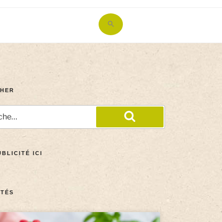
Search
for:
Search Button
HER
BLICITÉ ICI
TÉS