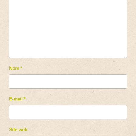
Nom
*
E-mail
*
Site web