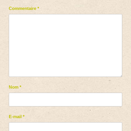
Commentaire
*
Nom
*
E-mail
*