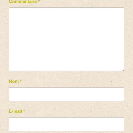
Commentaire
*
Nom
*
E-mail
*