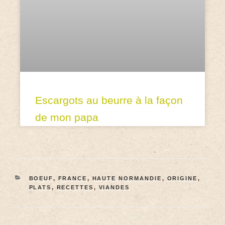
Escargots au beurre à la façon
de mon papa
BOEUF
,
FRANCE
,
HAUTE NORMANDIE
,
ORIGINE
,
PLATS
,
RECETTES
,
VIANDES