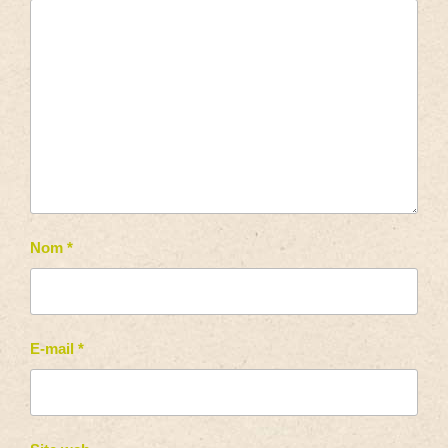
Nom
*
E-mail
*