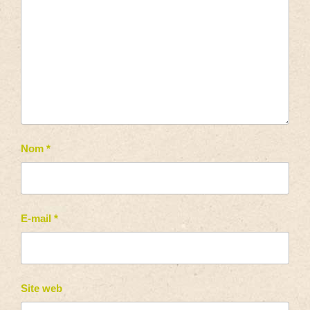
Nom
*
E-mail
*
Site web