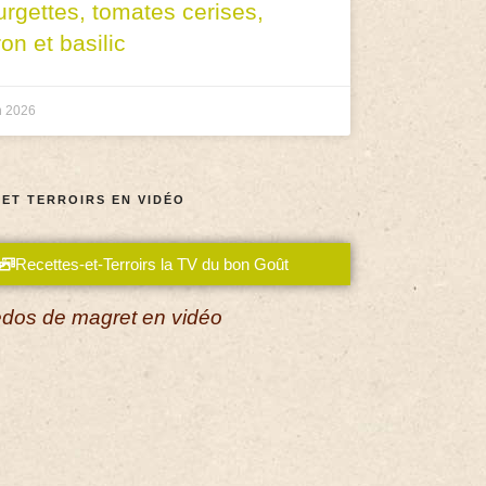
urgettes, tomates cerises,
ron et basilic
n 2026
 ET TERROIRS EN VIDÉO
Recettes-et-Terroirs la TV du bon Goût
dos de magret en vidéo