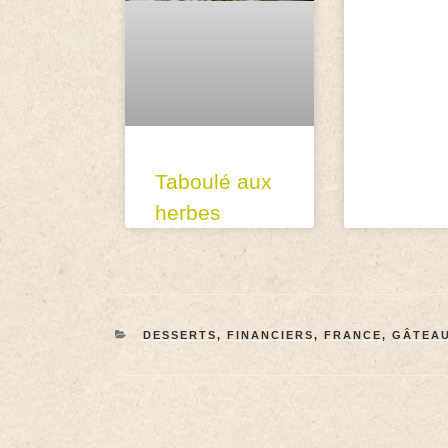
Taboulé aux
herbes
DESSERTS
,
FINANCIERS
,
FRANCE
,
GÂTEA