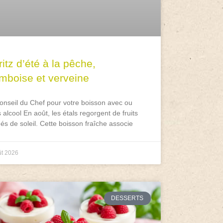
itz d’été à la pêche,
amboise et verveine
onseil du Chef pour votre boisson avec ou
 alcool En août, les étals regorgent de fruits
és de soleil. Cette boisson fraîche associe
ût 2026
DESSERTS