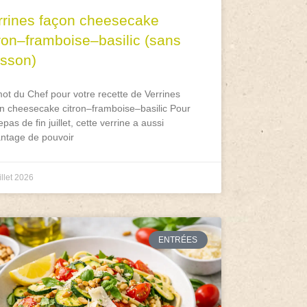
rrines façon cheesecake
tron–framboise–basilic (sans
isson)
ot du Chef pour votre recette de Verrines
n cheesecake citron–framboise–basilic Pour
epas de fin juillet, cette verrine a aussi
antage de pouvoir
illet 2026
ENTRÉES