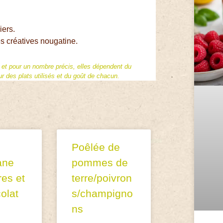
iers.
s créatives nougatine.
f et pour un nombre précis, elles dépendent du
 des plats utilisés et du goût de chacun.
Poêlée de
ane
pommes de
res et
terre/poivron
olat
s/champigno
ns