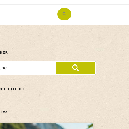
Search
for:
Search Button
HER
BLICITÉ ICI
TÉS