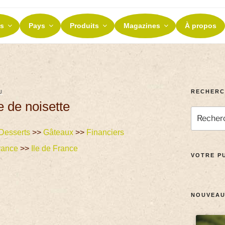
ES ET TERROIRS
s
Pays
Produits
Magazines
À propos
nos terroirs
RECHERC
U
e de noisette
Desserts
>>
Gâteaux
>>
Financiers
rance
>>
Ile de France
VOTRE PU
NOUVEAU