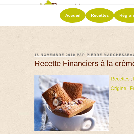
RECETT
Accueil
Recettes
Région
La richesse de 
18 NOVEMBRE 2010
PAR
PIERRE MARCHESSEA
Recette Financiers à la crèm
Recettes
:
Origine
:
F