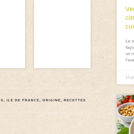
Ve
ci
cu
Le m
faço
un r
l’av
15 ju
UX
,
ILE DE FRANCE
,
ORIGINE
,
RECETTES