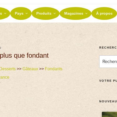
ES ET TERROIRS
s
Pays
Produits
Magazines
À propos
nos terroirs
RECHERC
U
plus que fondant
Desserts
>>
Gâteaux
>>
Fondants
rance
VOTRE PU
NOUVEAU