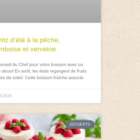
itz d’été à la pêche,
amboise et verveine
onseil du Chef pour votre boisson avec ou
 alcool En août, les étals regorgent de fruits
és de soleil. Cette boisson fraîche associe
ût 2026
DESSERTS