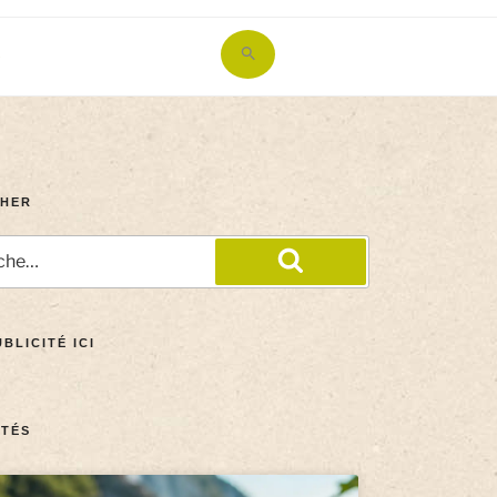
Search
for:
Search Button
HER
BLICITÉ ICI
TÉS