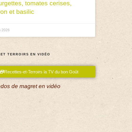
urgettes, tomates cerises,
ron et basilic
n 2026
 ET TERROIRS EN VIDÉO
Recettes-et-Terroirs la TV du bon Goût
dos de magret en vidéo