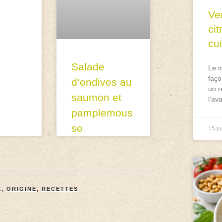
Ve
ci
cu
Salade
Le m
faço
d’endives au
un r
saumon et
l’av
pamplemous
se
15 ju
X
,
ORIGINE
,
RECETTES