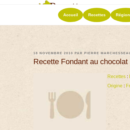
RECETT
Accueil
Recettes
Région
La richesse de 
18 NOVEMBRE 2010
PAR
PIERRE MARCHESSEA
Recette Fondant au chocolat 
Recettes
:
Origine
:
F