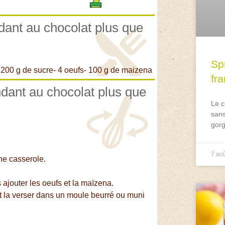
ndant au chocolat plus que
Spr
- 200 g de sucre- 4 oeufs- 100 g de maizena
fr
ndant au chocolat plus que
Le c
sans
gorg
7 ao
ne casserole.
s ajouter les oeufs et la maïzena.
et la verser dans un moule beurré ou muni