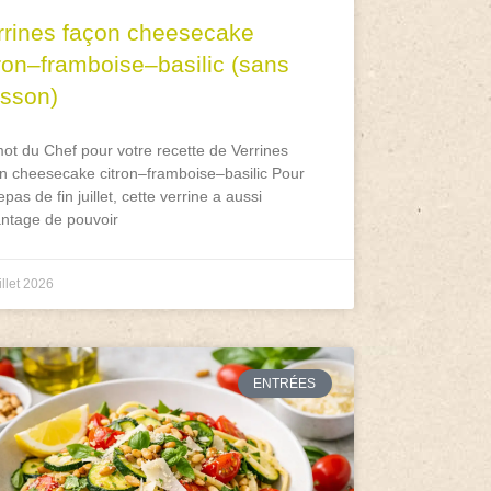
rrines façon cheesecake
tron–framboise–basilic (sans
isson)
ot du Chef pour votre recette de Verrines
n cheesecake citron–framboise–basilic Pour
epas de fin juillet, cette verrine a aussi
antage de pouvoir
illet 2026
ENTRÉES