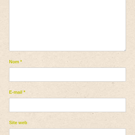
Nom
*
E-mail
*
Site web