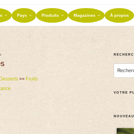
ES ET TERROIRS
s
Pays
Produits
Magazines
À propos
nos terroirs
RECHERC
U
es
Desserts
>>
Fruits
rance
VOTRE PU
NOUVEAU