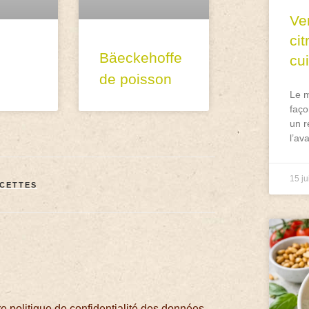
Ve
ci
Bäeckehoffe
cu
de poisson
Le m
faço
un r
l’av
15 ju
CETTES
 politique de confidentialité des données