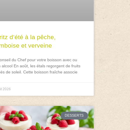
itz d’été à la pêche,
amboise et verveine
onseil du Chef pour votre boisson avec ou
 alcool En août, les étals regorgent de fruits
és de soleil. Cette boisson fraîche associe
ût 2026
DESSERTS