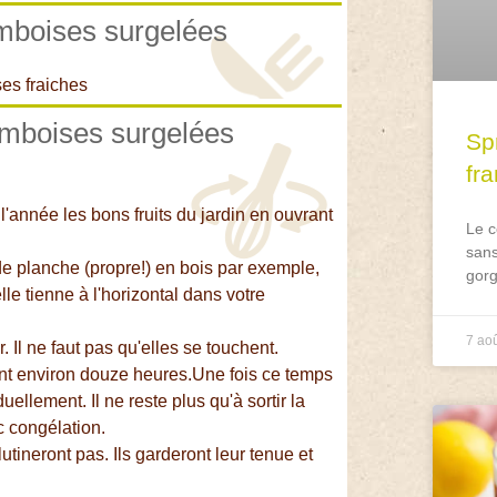
amboises surgelées
ses fraiches
ramboises surgelées
Spr
fr
l'année les bons fruits du jardin en ouvrant
Le c
sans
de planche (propre!) en bois par exemple,
gorg
lle tienne à l'horizontal dans votre
7 ao
 Il ne faut pas qu'elles se touchent.
nt environ douze heures.Une fois ce temps
ellement. Il ne reste plus qu'à sortir la
c congélation.
lutineront pas. Ils garderont leur tenue et