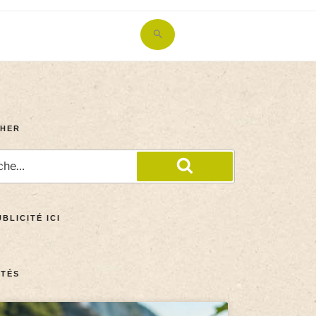
Search
for:
Search Button
HER
BLICITÉ ICI
TÉS