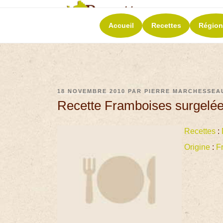
RECETT
Accueil
Recettes
Région
La richesse de 
18 NOVEMBRE 2010
PAR
PIERRE MARCHESSEA
Recette Framboises surgelé
Recettes
:
Origine
:
F