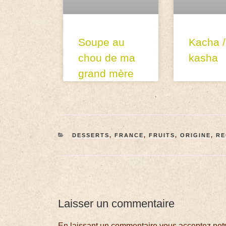
Soupe au
Kacha /
chou de ma
kasha
grand mère
DESSERTS
,
FRANCE
,
FRUITS
,
ORIGINE
,
RE
Laisser un commentaire
En laissant un commentaire vous acceptez notre