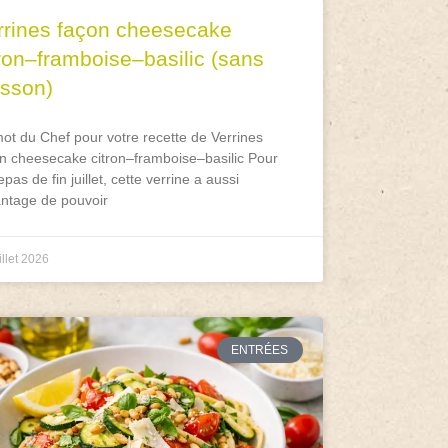
rrines façon cheesecake
tron–framboise–basilic (sans
isson)
ot du Chef pour votre recette de Verrines
n cheesecake citron–framboise–basilic Pour
epas de fin juillet, cette verrine a aussi
antage de pouvoir
illet 2026
ENTRÉES