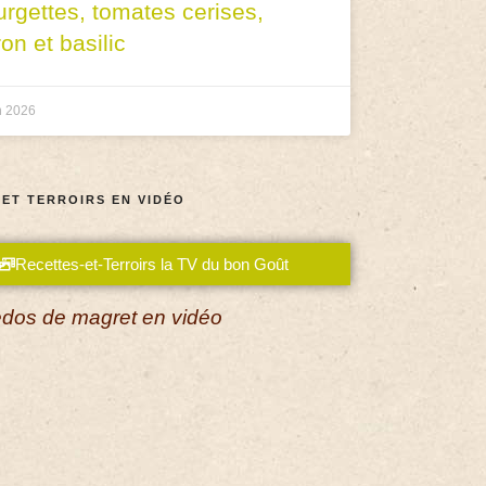
urgettes, tomates cerises,
ron et basilic
n 2026
 ET TERROIRS EN VIDÉO
Recettes-et-Terroirs la TV du bon Goût
dos de magret en vidéo