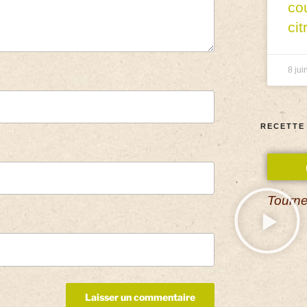
co
cit
8 jui
RECETTE
Tourne