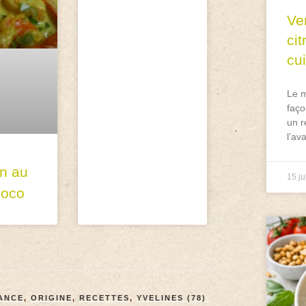
Ve
ci
cu
Le m
faço
un r
l’av
n au
15 ju
coco
RANCE
,
ORIGINE
,
RECETTES
,
YVELINES (78)