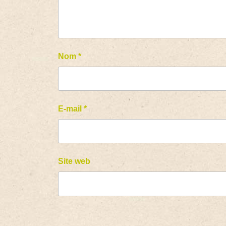
Nom
*
E-mail
*
Site web