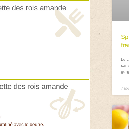
lette des rois amande
Spr
fr
Le c
sans
gorg
lette des rois amande
7 ao
e.
raliné avec le beurre.