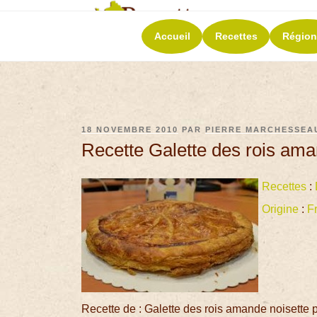
RECETT
Accueil
Recettes
Région
La richesse de 
18 NOVEMBRE 2010
PAR
PIERRE MARCHESSEA
Recette Galette des rois ama
Recettes
:
Origine
:
F
Recette de : Galette des rois amande noisette p