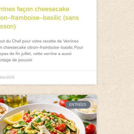
rrines façon cheesecake
tron–framboise–basilic (sans
isson)
ot du Chef pour votre recette de Verrines
n cheesecake citron–framboise–basilic Pour
epas de fin juillet, cette verrine a aussi
antage de pouvoir
illet 2026
ENTRÉES