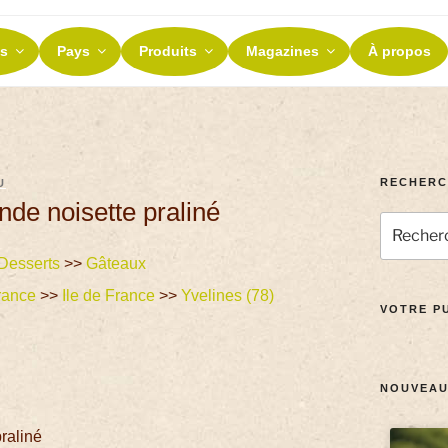
ES ET TERROIRS
s
Pays
Produits
Magazines
À propos
nos terroirs
RECHERC
U
nde noisette praliné
Desserts
>>
Gâteaux
rance
>>
Ile de France
>>
Yvelines (78)
VOTRE PU
NOUVEAU
raliné