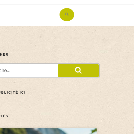
Search
for:
Search Button
HER
BLICITÉ ICI
TÉS