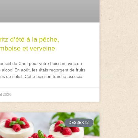
itz d’été à la pêche,
amboise et verveine
onseil du Chef pour votre boisson avec ou
 alcool En août, les étals regorgent de fruits
és de soleil. Cette boisson fraîche associe
ût 2026
DESSERTS