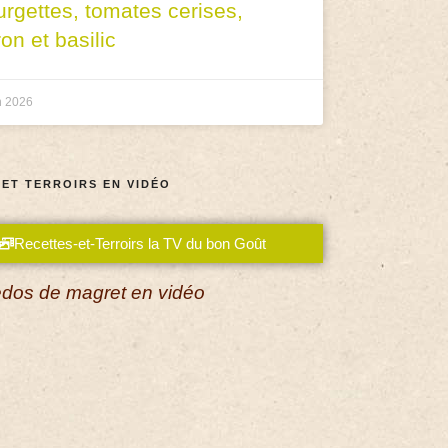
urgettes, tomates cerises,
ron et basilic
n 2026
 ET TERROIRS EN VIDÉO
Recettes-et-Terroirs la TV du bon Goût
dos de magret en vidéo