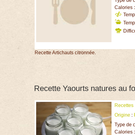
Type de c
Calories 
Temps
Temps
Diffic
Recette Artichauts citronnée.
Recette Yaourts natures au f
Recettes
Origine
:
Type de c
Calories 