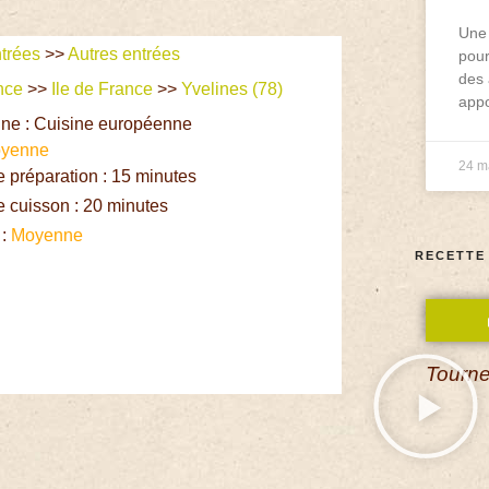
Une 
trées
>>
Autres entrées
pour
des 
nce
>>
Ile de France
>>
Yvelines (78)
appo
ine : Cuisine européenne
yenne
24 m
préparation : 15 minutes
 cuisson : 20 minutes
 :
Moyenne
RECETTE
Tourne