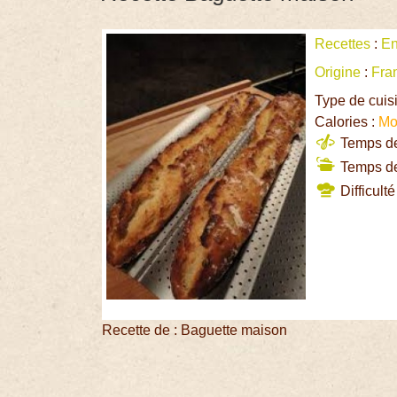
Recettes
:
En
Origine
:
Fra
Type de cuis
Calories :
Mo
Temps de 
Temps de
Difficulté
Recette de : Baguette maison