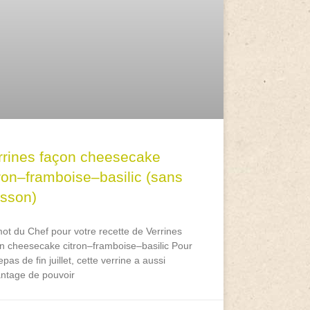
rrines façon cheesecake
tron–framboise–basilic (sans
isson)
ot du Chef pour votre recette de Verrines
n cheesecake citron–framboise–basilic Pour
epas de fin juillet, cette verrine a aussi
antage de pouvoir