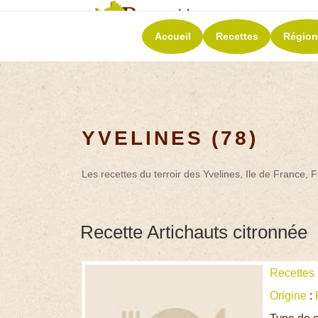
RECETT
Accueil
Recettes
Région
La richesse de 
YVELINES (78)
Les recettes du terroir des Yvelines, Ile de France, 
Recette Artichauts citronnée
Recettes
Origine
: