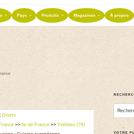
ES ET TERROIRS
s
Pays
Produits
Magazines
À propos
nos terroirs
France
RECHERC
:
Divers
France
>>
Ile de France
>>
Yvelines (78)
VOTRE PU