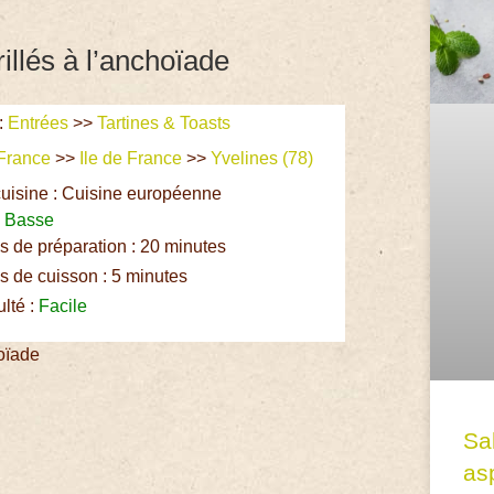
rillés à l’anchoïade
:
Entrées
>>
Tartines & Toasts
France
>>
Ile de France
>>
Yvelines (78)
uisine : Cuisine européenne
:
Basse
 de préparation : 20 minutes
 de cuisson : 5 minutes
ulté :
Facile
hoïade
Sa
asp