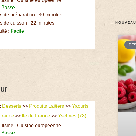
uisine : Cuisine européenne
:
Basse
 de préparation : 30 minutes
 de cuisson : 22 minutes
NOUVEAU
ulté :
Facile
DE
our
:
Desserts
>>
Produits Laitiers
>>
Yaourts
France
>>
Ile de France
>>
Yvelines (78)
uisine : Cuisine européenne
:
Basse