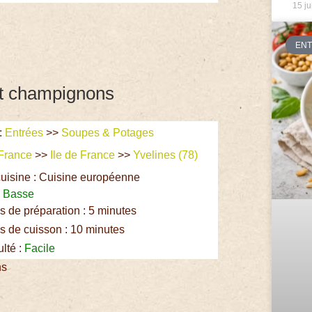
15 ju
EN
et champignons
:
Entrées
>>
Soupes & Potages
France
>>
Ile de France
>>
Yvelines (78)
uisine : Cuisine européenne
:
Basse
 de préparation : 5 minutes
 de cuisson : 10 minutes
ulté :
Facile
ns