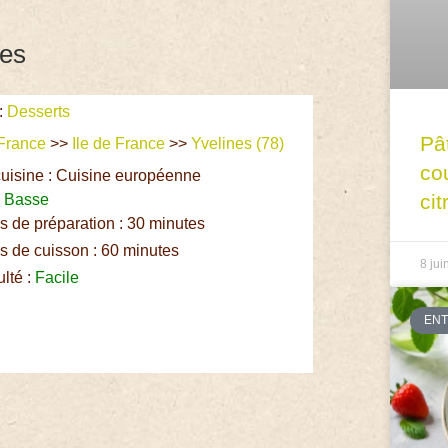
ées
:
Desserts
Pâ
France
>>
Ile de France
>>
Yvelines (78)
co
uisine : Cuisine européenne
cit
:
Basse
 de préparation : 30 minutes
 de cuisson : 60 minutes
8 jui
ulté :
Facile
EN