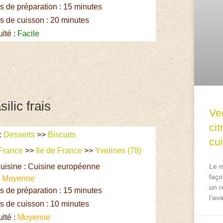
 de préparation : 15 minutes
 de cuisson : 20 minutes
ulté :
Facile
silic frais
Ve
ci
:
Desserts
>>
Biscuits
cu
France
>>
Ile de France
>>
Yvelines (78)
uisine : Cuisine européenne
Le m
faço
:
Moyenne
un r
 de préparation : 15 minutes
l’av
 de cuisson : 10 minutes
ulté :
Moyenne