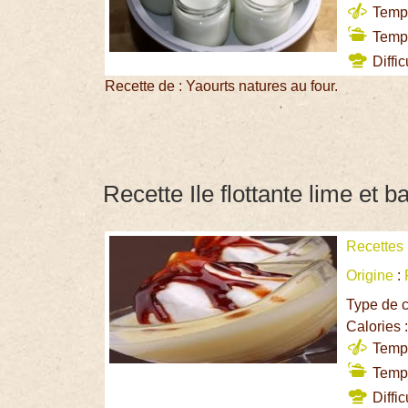
Temps
Temps
Diffic
Recette de : Yaourts natures au four.
Recette Ile flottante lime et ba
Recettes
Origine
:
Type de c
Calories 
Temps
Temps
Diffic