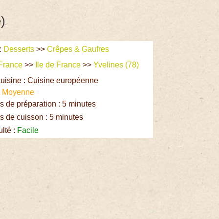
)
:
Desserts
>>
Crêpes & Gaufres
France
>>
Ile de France
>>
Yvelines (78)
uisine : Cuisine européenne
:
Moyenne
 de préparation : 5 minutes
 de cuisson : 5 minutes
ulté :
Facile