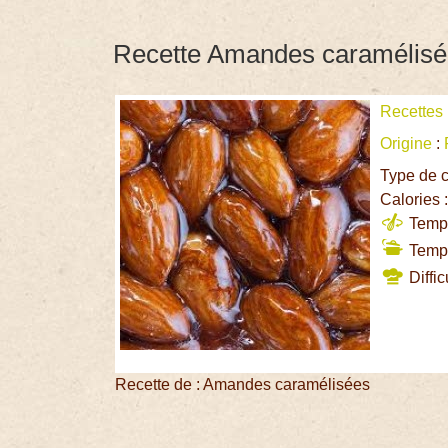
Recette Amandes caramélis
Recettes
Origine
:
Type de c
Calories 
Temps
Temps
Diffic
Recette de : Amandes caramélisées