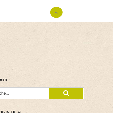
Search
for:
Search Button
HER
BLICITÉ ICI