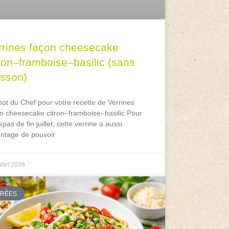
rrines façon cheesecake
tron–framboise–basilic (sans
isson)
ot du Chef pour votre recette de Verrines
n cheesecake citron–framboise–basilic Pour
epas de fin juillet, cette verrine a aussi
antage de pouvoir
illet 2026
TRÉES