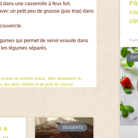
Pâ
d dans une casserolle à feux fort.
 avec un petit peu de graisse (pas trop) dans
co
cit
couvercle.
légumes qui permet de servir ensuite dans
8 jui
t les légumes séparés.
EN
f et pour un nombre précis, elles dépendent du
 des plats utilisés et du goût de chacun.
 à
DESSERTS
 et