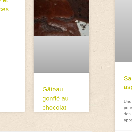
ces
Sa
asp
Gâteau
gonflé au
Une 
chocolat
pour
des 
appo