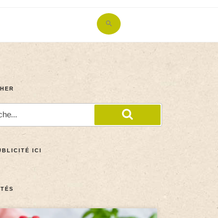
Search
for:
Search Button
HER
BLICITÉ ICI
TÉS