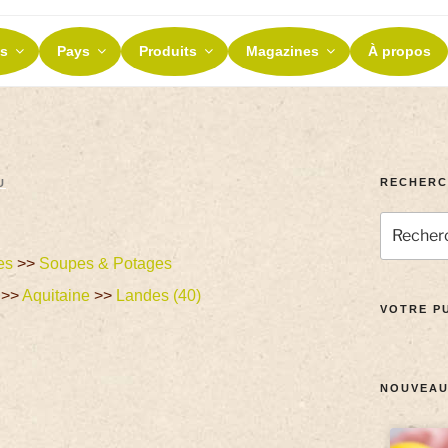
ES ET TERROIRS
s
Pays
Produits
Magazines
À propos
nos terroirs
RECHERC
U
es
>>
Soupes & Potages
>>
Aquitaine
>>
Landes (40)
VOTRE PU
NOUVEAU