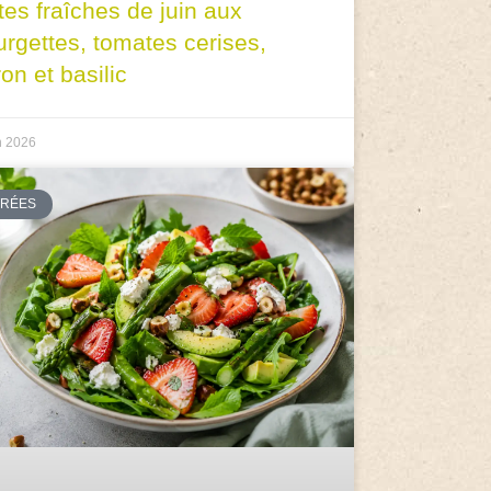
tes fraîches de juin aux
urgettes, tomates cerises,
ron et basilic
n 2026
TRÉES