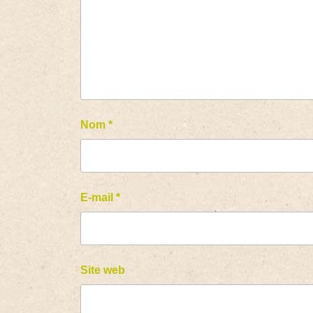
Nom
*
E-mail
*
Site web