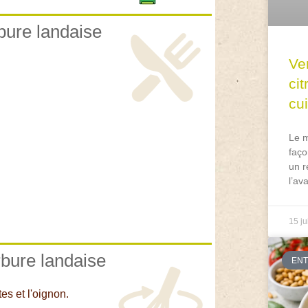
rbure landaise
Ve
ci
cu
Le m
faço
un r
l’av
15 ju
rbure landaise
EN
es et l'oignon.