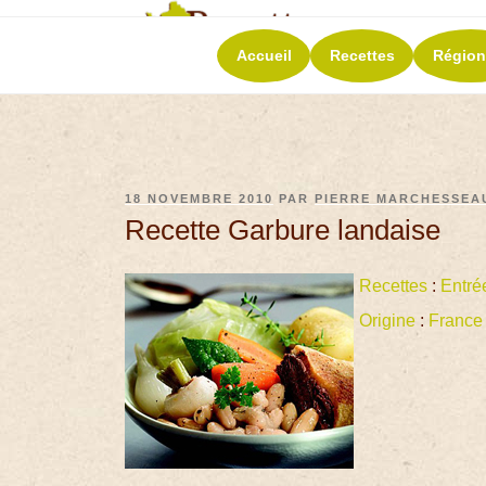
RECETT
Accueil
Recettes
Région
La richesse de 
18 NOVEMBRE 2010
PAR
PIERRE MARCHESSEA
Recette Garbure landaise
Recettes
:
Entré
Origine
:
France