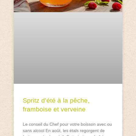
Spritz d’été à la pêche,
framboise et verveine
Le conseil du Chef pour votre boisson avec ou
sans alcool En août, les étals regorgent de