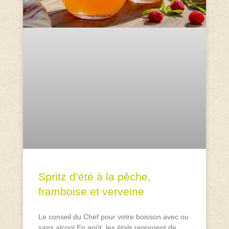
Spritz d’été à la pêche,
framboise et verveine
Le conseil du Chef pour votre boisson avec ou
sans alcool En août, les étals regorgent de