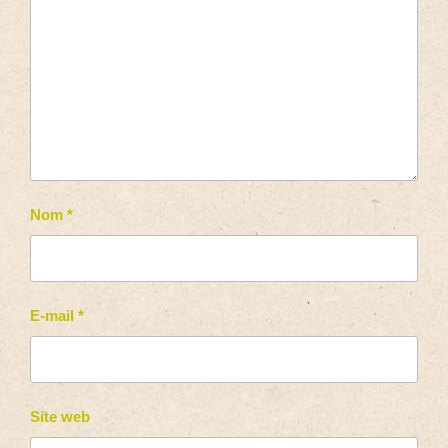
Nom
*
E-mail
*
Site web