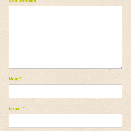
Commentaire
*
Nom
*
E-mail
*