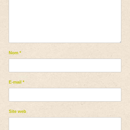
Nom
*
E-mail
*
Site web