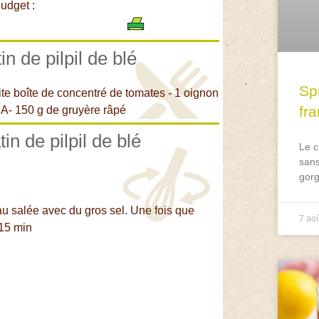
udget :
in de pilpil de blé
Spr
tite boîte de concentré de tomates - 1 oignon
fr
e A- 150 g de gruyère râpé
in de pilpil de blé
Le c
sans
gorg
au salée avec du gros sel. Une fois que
7 ao
 15 min