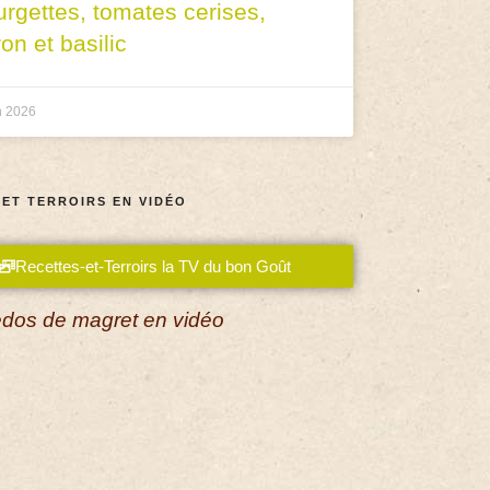
urgettes, tomates cerises,
ron et basilic
n 2026
 ET TERROIRS EN VIDÉO
Recettes-et-Terroirs la TV du bon Goût
dos de magret en vidéo