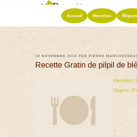
RECETT
Accueil
Recettes
Région
La richesse de 
18 NOVEMBRE 2010
PAR
PIERRE MARCHESSEA
Recette Gratin de pilpil de bl
Recettes
:
Origine
:
F