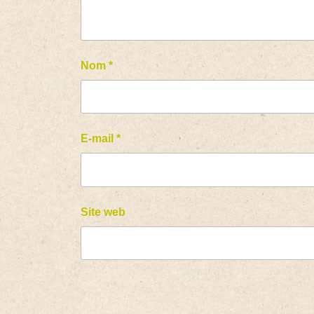
Nom
*
E-mail
*
Site web