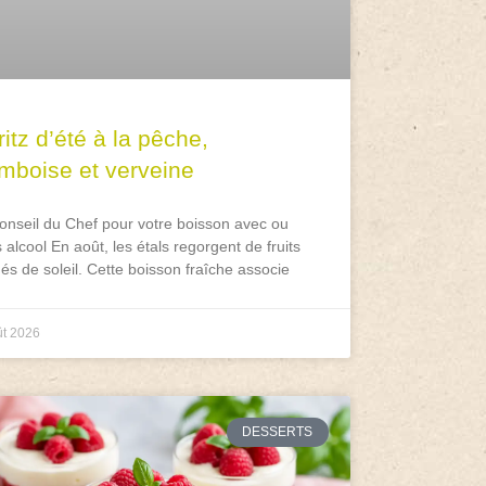
itz d’été à la pêche,
amboise et verveine
onseil du Chef pour votre boisson avec ou
 alcool En août, les étals regorgent de fruits
és de soleil. Cette boisson fraîche associe
ût 2026
DESSERTS