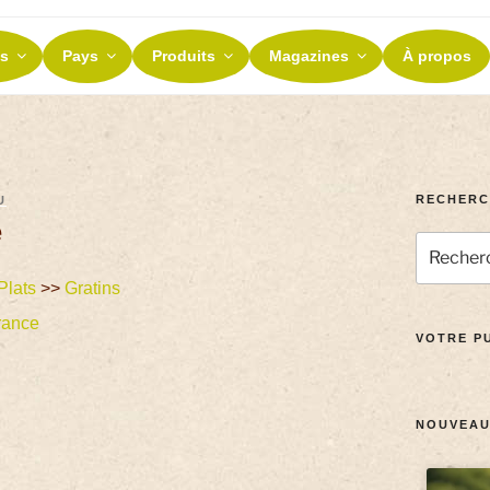
ES ET TERROIRS
s
Pays
Produits
Magazines
À propos
nos terroirs
RECHERC
U
é
Plats
>>
Gratins
rance
VOTRE PU
NOUVEAU