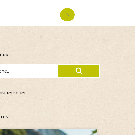
Search
for:
Search Button
HER
BLICITÉ ICI
TÉS