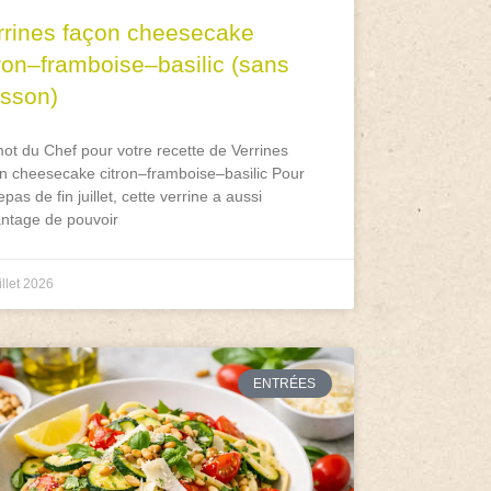
rrines façon cheesecake
tron–framboise–basilic (sans
isson)
ot du Chef pour votre recette de Verrines
n cheesecake citron–framboise–basilic Pour
epas de fin juillet, cette verrine a aussi
antage de pouvoir
illet 2026
ENTRÉES