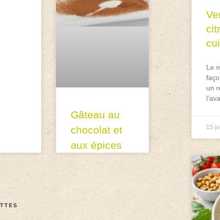
Ve
ci
cu
Le m
faço
un r
l’av
Gâteau au
15 ju
chocolat et
aux épices
TTES