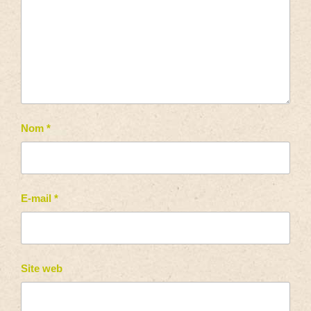
Nom
*
E-mail
*
Site web