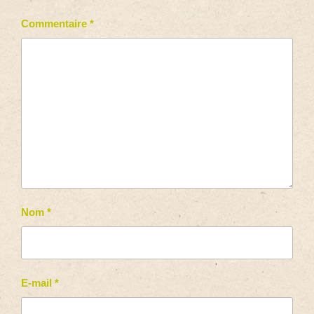
Commentaire
*
Nom
*
E-mail
*