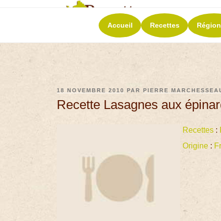
RECETT
Accueil
Recettes
Région
La richesse de 
18 NOVEMBRE 2010
PAR
PIERRE MARCHESSEA
Recette Lasagnes aux épina
Recettes
:
Origine
:
F