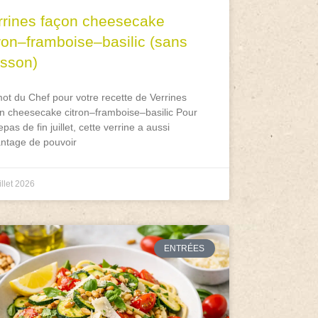
rrines façon cheesecake
tron–framboise–basilic (sans
isson)
ot du Chef pour votre recette de Verrines
n cheesecake citron–framboise–basilic Pour
epas de fin juillet, cette verrine a aussi
antage de pouvoir
illet 2026
ENTRÉES