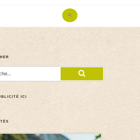
Search
for:
Search Button
HER
BLICITÉ ICI
TÉS