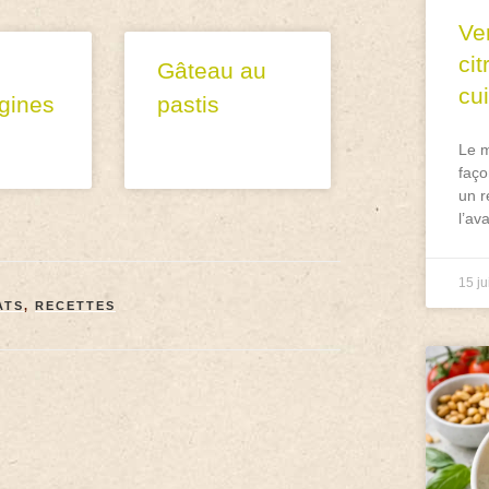
Ve
ci
Gâteau au
cu
gines
pastis
Le m
faço
un r
l’av
15 ju
ATS
,
RECETTES