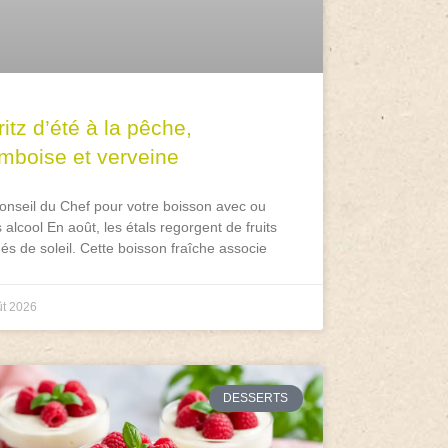
itz d’été à la pêche,
amboise et verveine
onseil du Chef pour votre boisson avec ou
 alcool En août, les étals regorgent de fruits
és de soleil. Cette boisson fraîche associe
ût 2026
DESSERTS