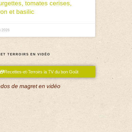
urgettes, tomates cerises,
ron et basilic
n 2026
 ET TERROIRS EN VIDÉO
Recettes-et-Terroirs la TV du bon Goût
dos de magret en vidéo