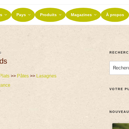
ES ET TERROIRS
s
Pays
Produits
Magazines
À propos
nos terroirs
RECHERC
U
rds
Plats
>>
Pâtes
>>
Lasagnes
rance
VOTRE PU
NOUVEAU