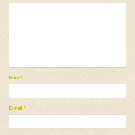
Nom
*
E-mail
*