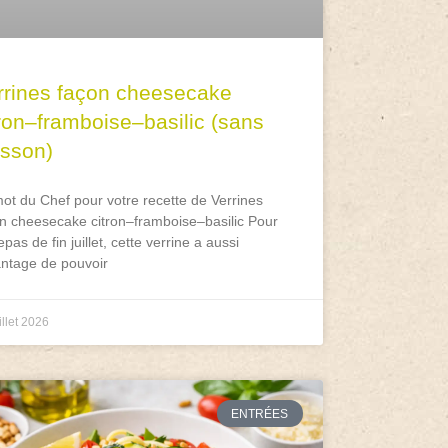
rrines façon cheesecake
tron–framboise–basilic (sans
isson)
ot du Chef pour votre recette de Verrines
n cheesecake citron–framboise–basilic Pour
epas de fin juillet, cette verrine a aussi
antage de pouvoir
illet 2026
ENTRÉES