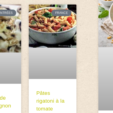
ENTRÉES
FRANCE
Pâtes
 de
rigatoni à la
gnon
tomate