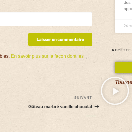
des 
appo
24 m
RECETTE
ables.
En savoir plus sur la façon dont les
Tourne
SUIVANT
Gâteau marbré vanille chocolat