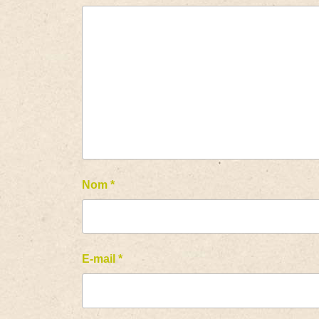
Nom
*
E-mail
*