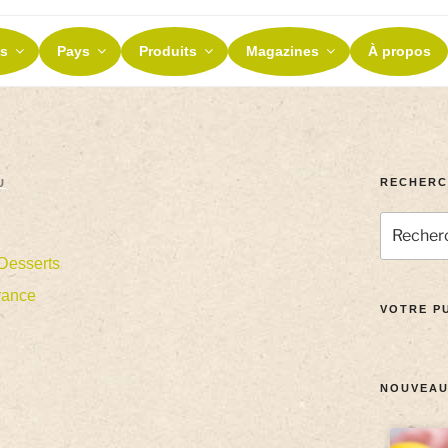
ES ET TERROIRS
s
Pays
Produits
Magazines
À propos
nos terroirs
RECHERC
U
Desserts
rance
VOTRE PU
NOUVEAU