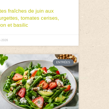
tes fraîches de juin aux
urgettes, tomates cerises,
ron et basilic
n 2026
ENTRÉES