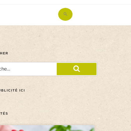
Search
for:
Search Button
HER
BLICITÉ ICI
TÉS