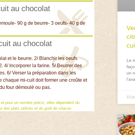
cuit au chocolat
emoule- 90 g de beurre- 3 oeufs- 40 g de
Ve
ci
cuit au chocolat
cu
at et le beurre. 2/ Blanchir les oeufs
Le m
2. 4/ Incorporer la farine. 5/ Beurrer des
faço
. 6/ Verser la préparation dans les
un r
l’av
 chaque mi-cuit doit former une croûte et
ie du four démoulé ou pas.
15 ju
f et pour un nombre précis, elles dépendent du
 des plats utilisés et du goût de chacun.