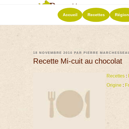
RECETT
Accueil
Recettes
Région
La richesse de 
18 NOVEMBRE 2010
PAR
PIERRE MARCHESSEA
Recette Mi-cuit au chocolat
Recettes
:
Origine
:
F