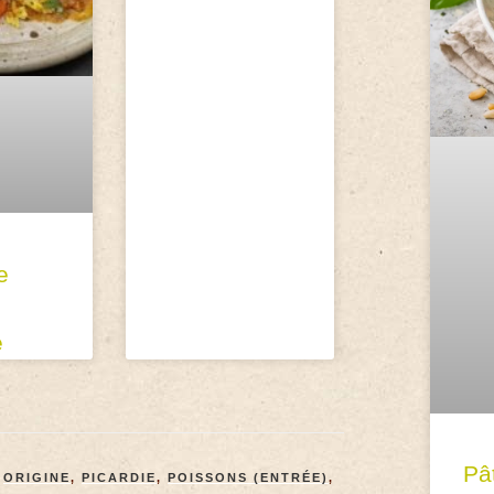
e
e
Pâ
,
ORIGINE
,
PICARDIE
,
POISSONS (ENTRÉE)
,