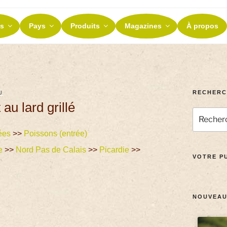
ES ET TERROIRS
s
Pays
Produits
Magazines
À propos
nos terroirs
RECHERC
U
u lard grillé
ées
>>
Poissons (entrée)
e
>>
Nord Pas de Calais
>>
Picardie
>>
VOTRE PU
NOUVEAU