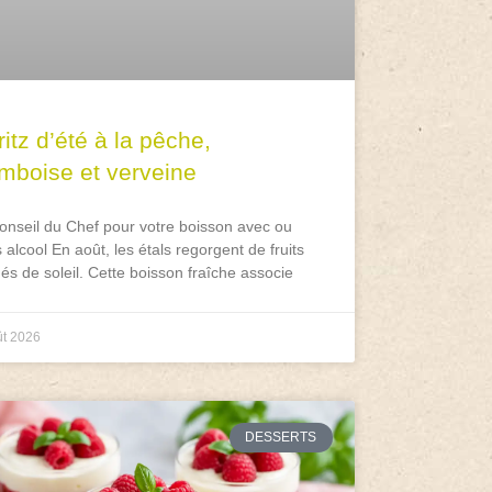
itz d’été à la pêche,
amboise et verveine
onseil du Chef pour votre boisson avec ou
 alcool En août, les étals regorgent de fruits
és de soleil. Cette boisson fraîche associe
ût 2026
DESSERTS