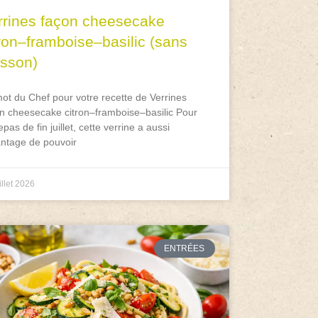
rrines façon cheesecake
tron–framboise–basilic (sans
isson)
ot du Chef pour votre recette de Verrines
n cheesecake citron–framboise–basilic Pour
epas de fin juillet, cette verrine a aussi
antage de pouvoir
illet 2026
ENTRÉES