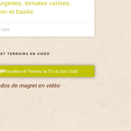
urgettes, tomates cerises,
ron et basilic
n 2026
 ET TERROIRS EN VIDÉO
Recettes-et-Terroirs la TV du bon Goût
dos de magret en vidéo