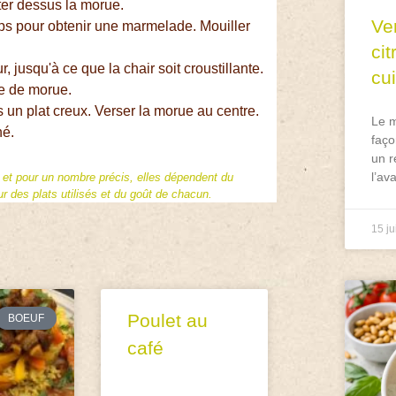
eter dessus la morue.
Ve
ps pour obtenir une marmelade. Mouiller
ci
ur, jusqu'à ce que la chair soit croustillante.
cu
te de morue.
un plat creux. Verser la morue au centre.
Le m
hé.
faço
un r
l’av
f et pour un nombre précis, elles dépendent du
 des plats utilisés et du goût de chacun.
15 ju
Poulet au
BOEUF
café