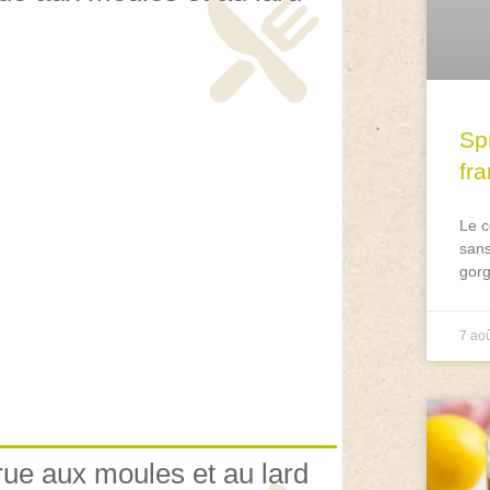
Spr
fr
Le c
sans
gorg
7 ao
rue aux moules et au lard