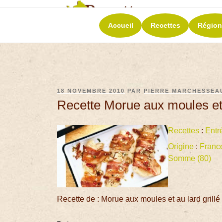
RECETT
Accueil
Recettes
Région
La richesse de 
18 NOVEMBRE 2010
PAR
PIERRE MARCHESSEA
Recette Morue aux moules et a
Recettes
:
Entr
Origine
:
Franc
Somme (80)
Recette de : Morue aux moules et au lard grillé