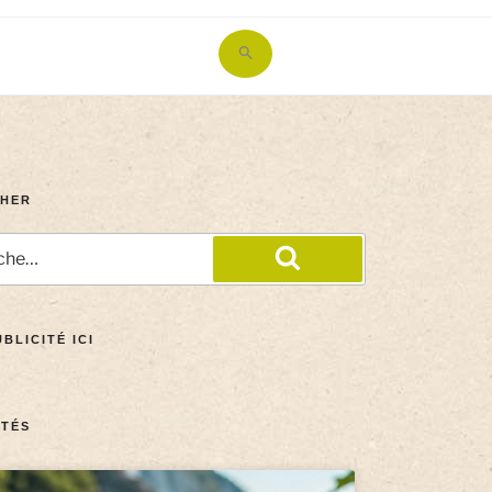
Search
for:
Search Button
HER
BLICITÉ ICI
TÉS