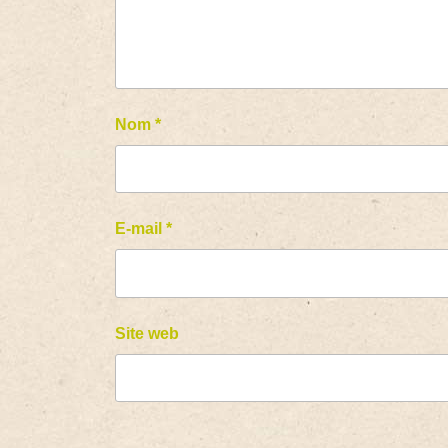
Nom
*
E-mail
*
Site web