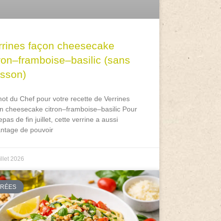
rrines façon cheesecake
tron–framboise–basilic (sans
isson)
ot du Chef pour votre recette de Verrines
n cheesecake citron–framboise–basilic Pour
epas de fin juillet, cette verrine a aussi
antage de pouvoir
illet 2026
TRÉES