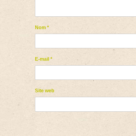
Nom
*
E-mail
*
Site web