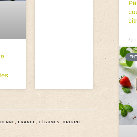
Pâ
co
cit
8 jui
de
EN
tes
RDENNE
,
FRANCE
,
LÉGUMES
,
ORIGINE
,