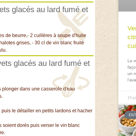
ets glacés au lard fumé et
Ve
s de beurre,- 2 cuillères à soupe d'huile
ci
lotes grises, - 30 cl de vin blanc fruité
cu
ulu.
Le m
vets glacés au lard fumé et
faço
un r
l’av
les plonger dans une casserole d'eau
s.
15 ju
uis le détailler en petits lardons et hacher
EN
s soient dorés puis verser le vin blanc
re.