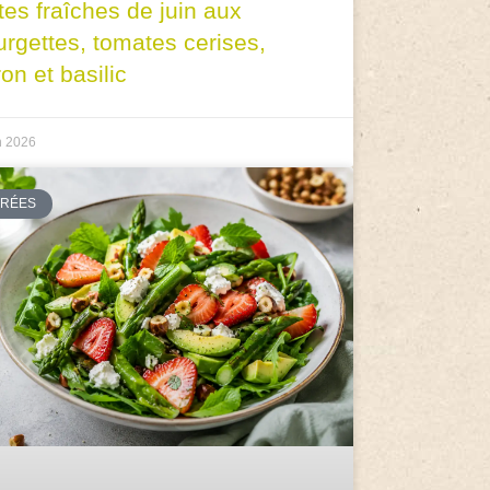
tes fraîches de juin aux
urgettes, tomates cerises,
ron et basilic
n 2026
TRÉES