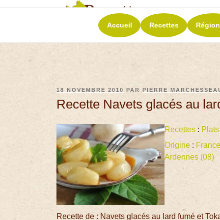
RECETT
Accueil
Recettes
Région
La richesse de 
18 NOVEMBRE 2010
PAR
PIERRE MARCHESSEA
Recette Navets glacés au lar
Recettes
:
Plats
Origine
:
Franc
Ardennes (08)
Recette de : Navets glacés au lard fumé et Tok