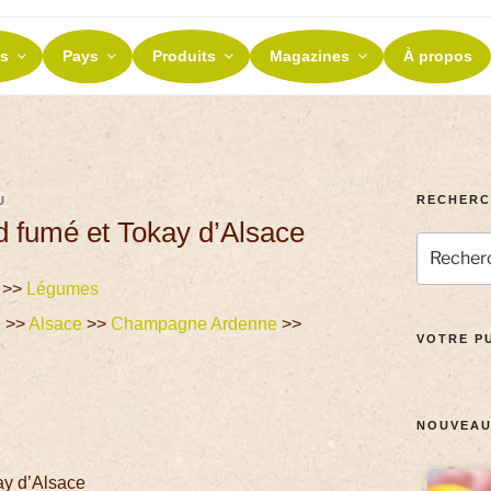
ES ET TERROIRS
s
Pays
Produits
Magazines
À propos
nos terroirs
RECHERC
U
d fumé et Tokay d’Alsace
>>
Légumes
e
>>
Alsace
>>
Champagne Ardenne
>>
VOTRE PU
NOUVEAU
ay d’Alsace