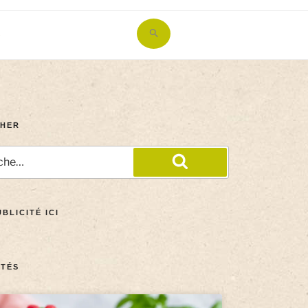
Search
for:
Search Button
HER
BLICITÉ ICI
TÉS