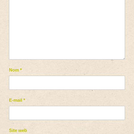
Nom
*
E-mail
*
Site web