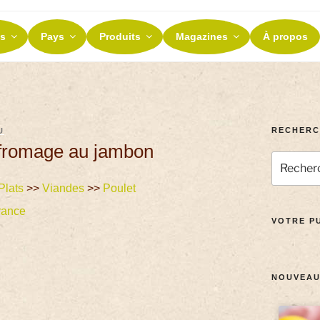
ES ET TERROIRS
s
Pays
Produits
Magazines
À propos
nos terroirs
RECHERC
U
t fromage au jambon
Plats
>>
Viandes
>>
Poulet
rance
VOTRE PU
NOUVEAU