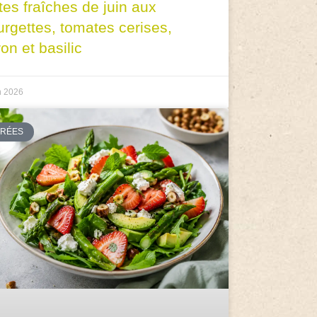
tes fraîches de juin aux
urgettes, tomates cerises,
ron et basilic
n 2026
TRÉES