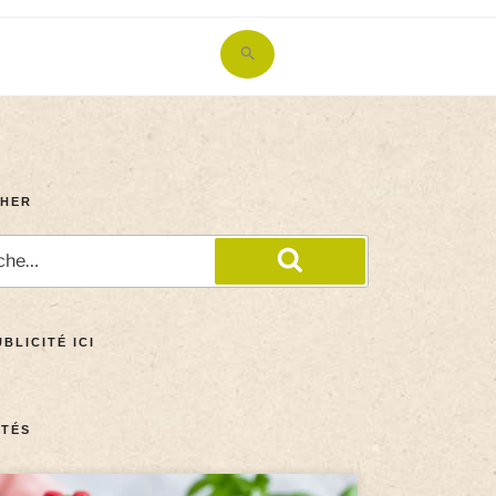
Search
for:
Search Button
HER
BLICITÉ ICI
TÉS