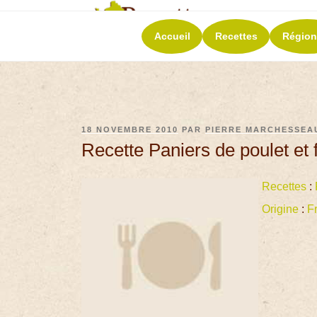
RECETT
Accueil
Recettes
Région
La richesse de 
18 NOVEMBRE 2010
PAR
PIERRE MARCHESSEA
Recette Paniers de poulet e
Recettes
:
Origine
:
F