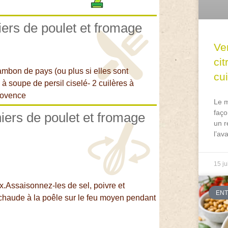
iers de poulet et fromage
Ve
ci
ambon de pays (ou plus si elles sont
cu
e à soupe de persil ciselé- 2 cuilères à
Provence
Le m
faço
niers de poulet et fromage
un r
l’av
15 ju
Assaisonnez-les de sel, poivre et
EN
 chaude à la poêle sur le feu moyen pendant