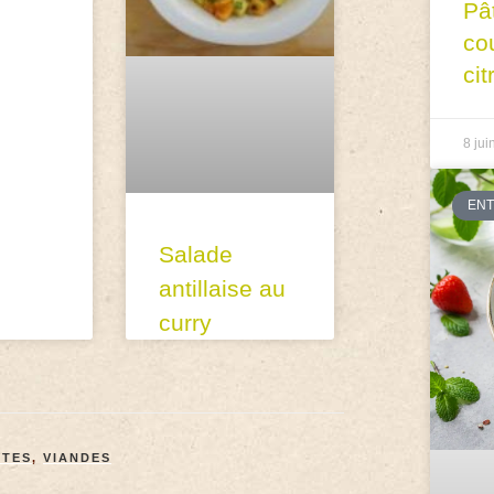
Pâ
co
cit
8 jui
EN
Salade
antillaise au
curry
TTES
,
VIANDES