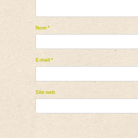
Nom
*
E-mail
*
Site web