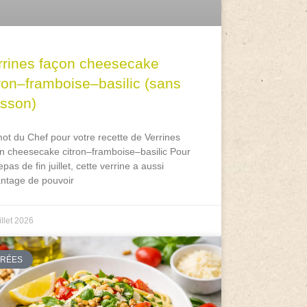
rrines façon cheesecake
tron–framboise–basilic (sans
isson)
ot du Chef pour votre recette de Verrines
n cheesecake citron–framboise–basilic Pour
epas de fin juillet, cette verrine a aussi
antage de pouvoir
illet 2026
TRÉES