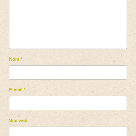
Nom
*
E-mail
*
Site web