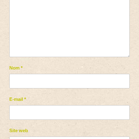
Nom
*
E-mail
*
Site web