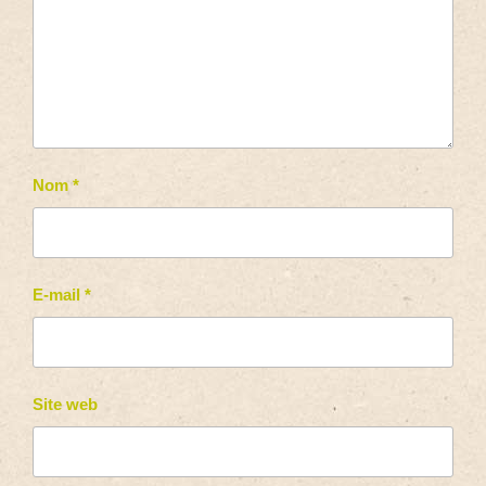
Nom
*
E-mail
*
Site web