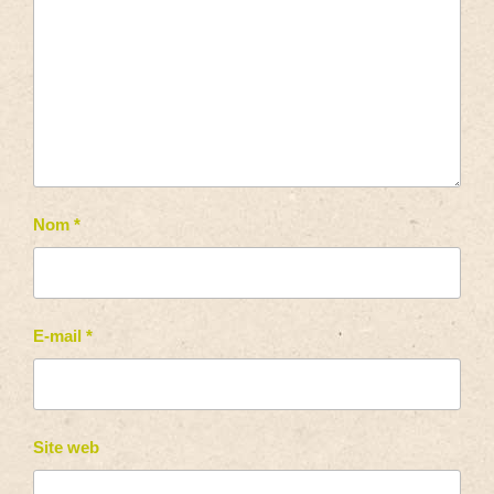
Nom
*
E-mail
*
Site web