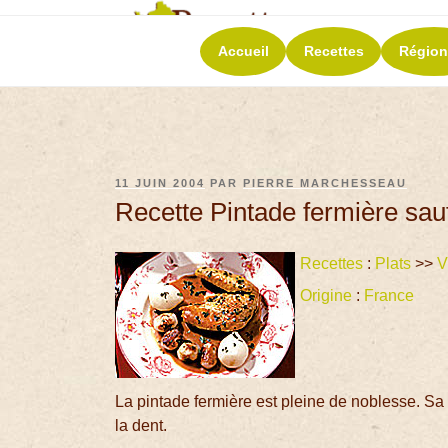
RECETT
Accueil
Recettes
Région
La richesse de 
11 JUIN 2004
PAR
PIERRE MARCHESSEAU
Recette Pintade fermière sau
Recettes
:
Plats
>>
V
Origine
:
France
La pintade fermière est pleine de noblesse. Sa
la dent.