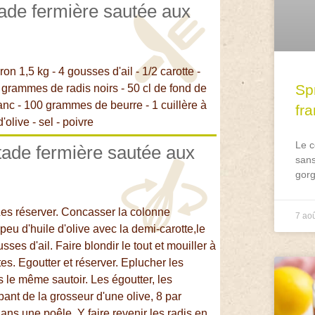
tade fermière sautée aux
n 1,5 kg - 4 gousses d'ail - 1/2 carotte -
Spr
0 grammes de radis noirs - 50 cl de fond de
blanc - 100 grammes de beurre - 1 cuillère à
fr
'olive - sel - poivre
Le c
ntade fermière sautée aux
sans
gorg
Les réserver. Concasser la colonne
7 ao
peu d'huile d'olive avec la demi-carotte,le
ses d'ail. Faire blondir le tout et mouiller à
es. Egoutter et réserver. Eplucher les
s le même sautoir. Les égoutter, les
pant de la grosseur d'une olive, 8 par
ns une poêle. Y faire revenir les radis en