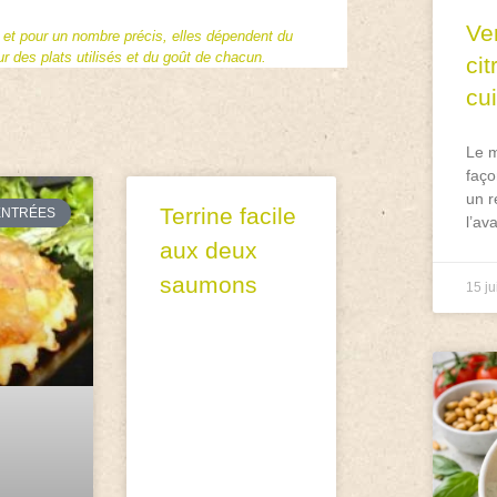
Ve
f et pour un nombre précis, elles dépendent du
 des plats utilisés et du goût de chacun.
ci
cu
Le m
faço
un r
Terrine facile
ENTRÉES
l’av
aux deux
saumons
15 ju