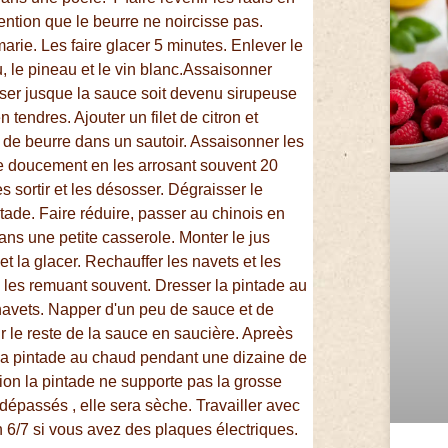
tention que le beurre ne noircisse pas.
arie. Les faire glacer 5 minutes. Enlever le
u, le pineau et le vin blanc.Assaisonner
isser jusque la sauce soit devenu sirupeuse
en tendres. Ajouter un filet de citron et
u de beurre dans un sautoir. Assaisonner les
ire doucement en les arrosant souvent 20
es sortir et les désosser. Dégraisser le
intade. Faire réduire, passer au chinois en
ans une petite casserole. Monter le jus
t la glacer. Rechauffer les navets et les
n les remuant souvent. Dresser la pintade au
s navets. Napper d'un peu de sauce et de
ir le reste de la sauce en saucière. Apreès
r la pintade au chaud pendant une dizaine de
ion la pintade ne supporte pas la grosse
dépassés , elle sera sèche. Travailler avec
h 6/7 si vous avez des plaques électriques.