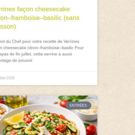
rrines façon cheesecake
tron–framboise–basilic (sans
isson)
ot du Chef pour votre recette de Verrines
n cheesecake citron–framboise–basilic Pour
epas de fin juillet, cette verrine a aussi
antage de pouvoir
illet 2026
ENTRÉES