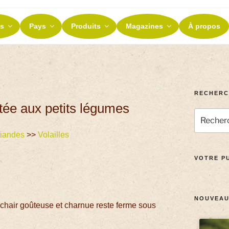
ES ET TERROIRS
s
Pays
Produits
Magazines
À propos
nos terroirs
RECHERC
tée aux petits légumes
iandes
>>
Volailles
VOTRE PU
NOUVEAU
 chair goûteuse et charnue reste ferme sous