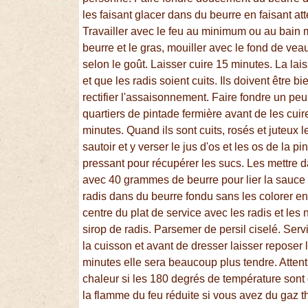
les faisant glacer dans du beurre en faisant at
Travailler avec le feu au minimum ou au bain m
beurre et le gras, mouiller avec le fond de vea
selon le goût. Laisser cuire 15 minutes. La la
et que les radis soient cuits. Ils doivent être bi
rectifier l'assaisonnement. Faire fondre un pe
quartiers de pintade fermière avant de les cu
minutes. Quand ils sont cuits, rosés et juteux l
sautoir et y verser le jus d'os et les os de la p
pressant pour récupérer les sucs. Les mettre d
avec 40 grammes de beurre pour lier la sauce e
radis dans du beurre fondu sans les colorer e
centre du plat de service avec les radis et le
sirop de radis. Parsemer de persil ciselé. Serv
la cuisson et avant de dresser laisser repose
minutes elle sera beaucoup plus tendre. Attent
chaleur si les 180 degrés de température sont 
la flamme du feu réduite si vous avez du gaz t