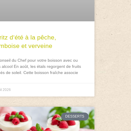
itz d’été à la pêche,
amboise et verveine
onseil du Chef pour votre boisson avec ou
 alcool En août, les étals regorgent de fruits
és de soleil. Cette boisson fraîche associe
ût 2026
DESSERTS