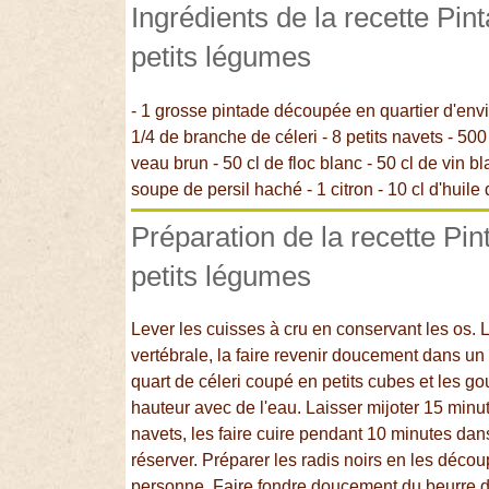
Ingrédients de la recette Pin
petits légumes
- 1 grosse pintade découpée en quartier d'enviro
1/4 de branche de céleri - 8 petits navets - 50
veau brun - 50 cl de floc blanc - 50 cl de vin 
soupe de persil haché - 1 citron - 10 cl d'huile d
Préparation de la recette Pi
petits légumes
Lever les cuisses à cru en conservant les os. 
vertébrale, la faire revenir doucement dans un 
quart de céleri coupé en petits cubes et les gous
hauteur avec de l'eau. Laisser mijoter 15 minut
navets, les faire cuire pendant 10 minutes dan
réserver. Préparer les radis noirs en les décou
personne. Faire fondre doucement du beurre da