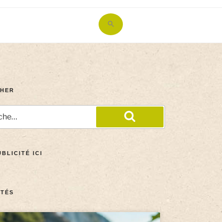
Search
for:
Search Button
HER
BLICITÉ ICI
TÉS