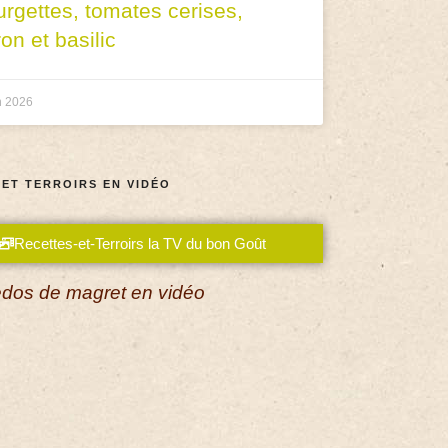
urgettes, tomates cerises,
ron et basilic
n 2026
 ET TERROIRS EN VIDÉO
Recettes-et-Terroirs la TV du bon Goût
dos de magret en vidéo