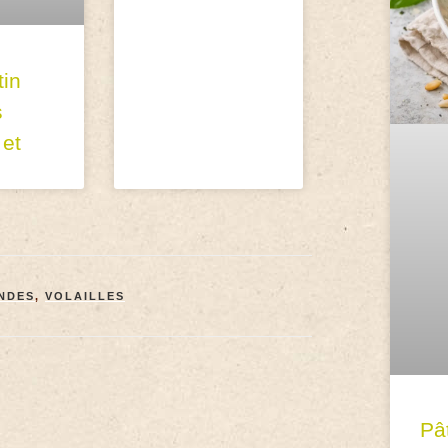
tin
s
 et
NDES
,
VOLAILLES
Pâ