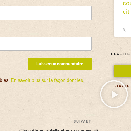
co
cit
8 jui
RECETTE
ables.
En savoir plus sur la façon dont les
Tourne
SUIVANT
Charlotte au nutella et aux pommes