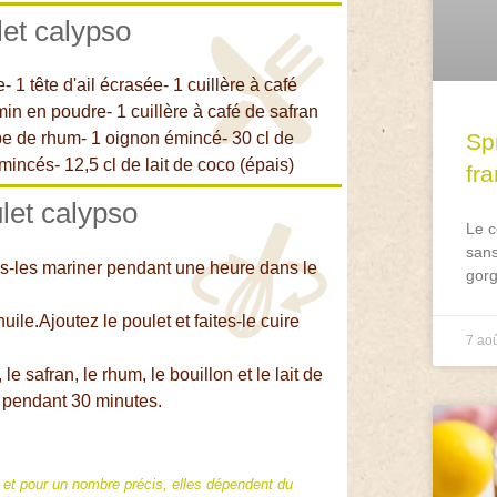
let calypso
- 1 tête d'ail écrasée- 1 cuillère à café
in en poudre- 1 cuillère à café de safran
oupe de rhum- 1 oignon émincé- 30 cl de
Spr
mincés- 12,5 cl de lait de coco (épais)
fr
let calypso
Le c
sans
tes-les mariner pendant une heure dans le
gorg
uile.Ajoutez le poulet et faites-le cuire
7 ao
e safran, le rhum, le bouillon et le lait de
x pendant 30 minutes.
f et pour un nombre précis, elles dépendent du