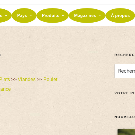
ES ET TERROIRS
s
Pays
Produits
Magazines
À propos
nos terroirs
RECHERC
U
Plats
>>
Viandes
>>
Poulet
rance
VOTRE PU
NOUVEAU