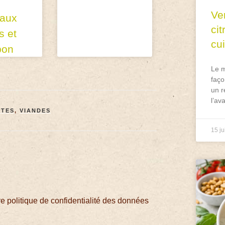
Ve
 aux
ci
 et
cu
bon
Le m
faço
un r
l’av
TTES
,
VIANDES
15 ju
 politique de confidentialité des données