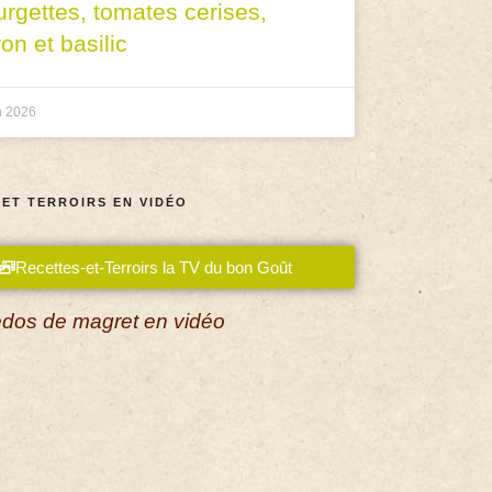
urgettes, tomates cerises,
ron et basilic
n 2026
 ET TERROIRS EN VIDÉO
Recettes-et-Terroirs la TV du bon Goût
dos de magret en vidéo