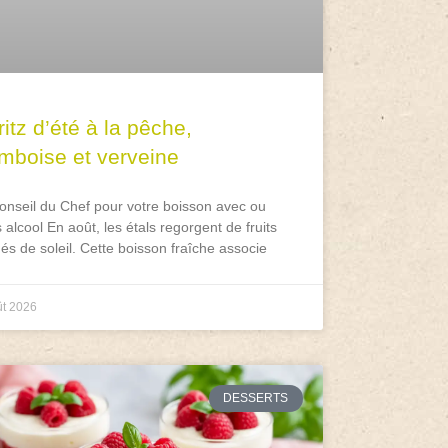
itz d’été à la pêche,
amboise et verveine
onseil du Chef pour votre boisson avec ou
 alcool En août, les étals regorgent de fruits
és de soleil. Cette boisson fraîche associe
ût 2026
DESSERTS