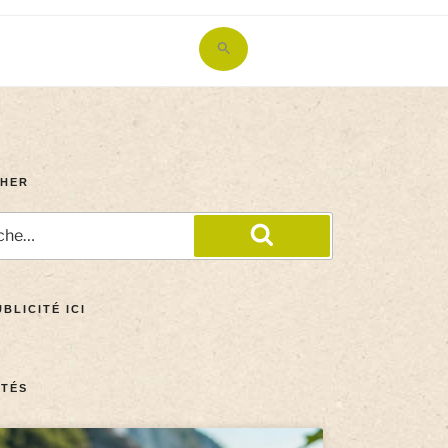
Search
for:
Search Button
HER
BLICITÉ ICI
TÉS