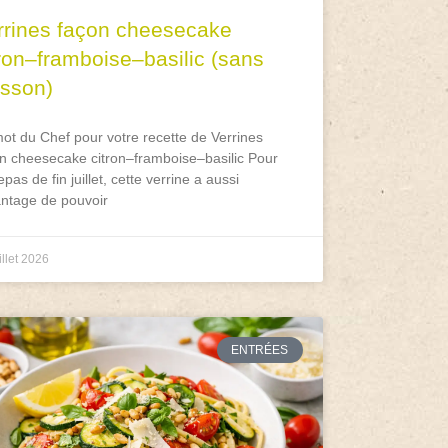
rrines façon cheesecake
tron–framboise–basilic (sans
isson)
ot du Chef pour votre recette de Verrines
n cheesecake citron–framboise–basilic Pour
epas de fin juillet, cette verrine a aussi
antage de pouvoir
illet 2026
ENTRÉES