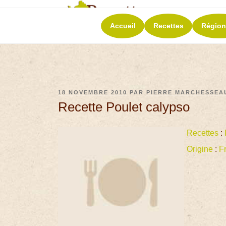
RECETT
Accueil
Recettes
Région
La richesse de 
18 NOVEMBRE 2010
PAR
PIERRE MARCHESSEA
Recette Poulet calypso
Recettes
:
Origine
:
F