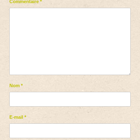
Commentaire
*
Nom
*
E-mail
*