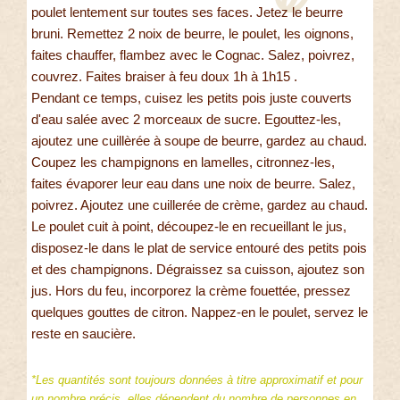
poulet lentement sur toutes ses faces. Jetez le beurre
bruni. Remettez 2 noix de beurre, le poulet, les oignons,
faites chauffer, flambez avec le Cognac. Salez, poivrez,
couvrez. Faites braiser à feu doux 1h à 1h15 .
Pendant ce temps, cuisez les petits pois juste couverts
d'eau salée avec 2 morceaux de sucre. Egouttez-les,
ajoutez une cuillèrée à soupe de beurre, gardez au chaud.
Coupez les champignons en lamelles, citronnez-les,
faites évaporer leur eau dans une noix de beurre. Salez,
poivrez. Ajoutez une cuillerée de crème, gardez au chaud.
Le poulet cuit à point, découpez-le en recueillant le jus,
disposez-le dans le plat de service entouré des petits pois
et des champignons. Dégraissez sa cuisson, ajoutez son
jus. Hors du feu, incorporez la crème fouettée, pressez
quelques gouttes de citron. Nappez-en le poulet, servez le
reste en saucière.
*Les quantités sont toujours données à titre approximatif et pour
un nombre précis, elles dépendent du nombre de personnes en