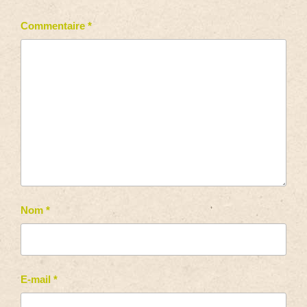
Commentaire
*
Nom
*
E-mail
*