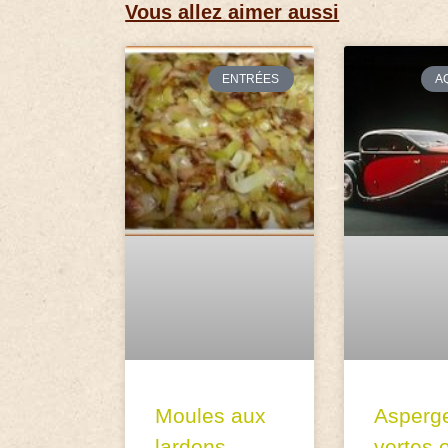
Vous allez aimer aussi
ENTRÉES
A
Moules aux
Asperg
lardons
vertes 