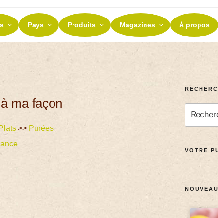
ES ET TERROIRS
s
Pays
Produits
Magazines
À propos
nos terroirs
RECHERC
 à ma façon
Plats
>>
Purées
rance
VOTRE PU
NOUVEAU