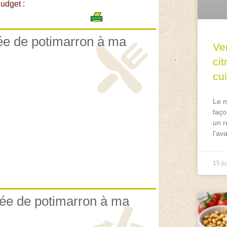
udget :
rée de potimarron à ma
Ve
ci
cu
Le m
faço
un r
l’av
15 ju
rée de potimarron à ma