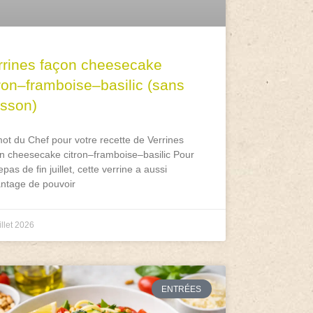
rrines façon cheesecake
tron–framboise–basilic (sans
isson)
ot du Chef pour votre recette de Verrines
n cheesecake citron–framboise–basilic Pour
epas de fin juillet, cette verrine a aussi
antage de pouvoir
illet 2026
ENTRÉES