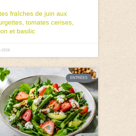
tes fraîches de juin aux
urgettes, tomates cerises,
ron et basilic
n 2026
ENTRÉES