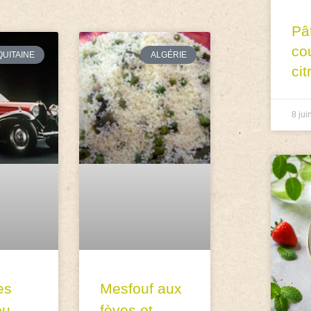
Pâ
co
QUITAINE
ALGÉRIE
cit
8 jui
es
Mesfouf aux
ou
fèves et