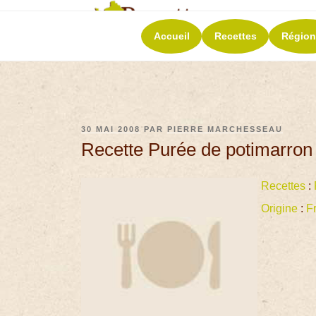
RECETT
Accueil
Recettes
Région
La richesse de 
30 MAI 2008
PAR
PIERRE MARCHESSEAU
Recette Purée de potimarron
Recettes
:
Origine
:
F