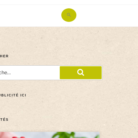
Search
for:
Search Button
HER
BLICITÉ ICI
TÉS