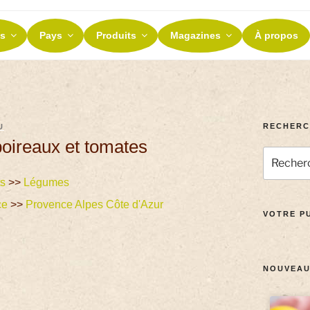
ES ET TERROIRS
s
Pays
Produits
Magazines
À propos
nos terroirs
RECHERC
U
poireaux et tomates
ts
>>
Légumes
ce
>>
Provence Alpes Côte d'Azur
VOTRE PU
NOUVEAU