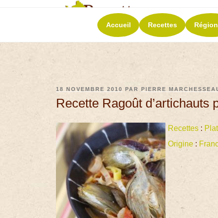
RECETT
Accueil
Recettes
Région
La richesse de 
18 NOVEMBRE 2010
PAR
PIERRE MARCHESSEA
Recette Ragoût d’artichauts 
Recettes
:
Pla
Origine
:
Fran