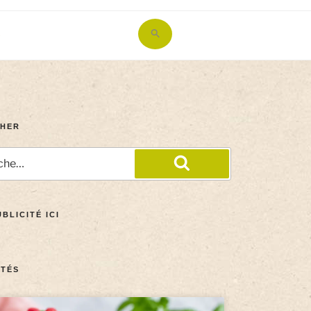
Search
for:
Search Button
HER
BLICITÉ ICI
TÉS