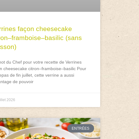
rrines façon cheesecake
tron–framboise–basilic (sans
isson)
ot du Chef pour votre recette de Verrines
n cheesecake citron–framboise–basilic Pour
epas de fin juillet, cette verrine a aussi
antage de pouvoir
illet 2026
ENTRÉES