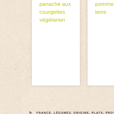
panaché aux
pomme
courgettes
terre
végétarien
FRANCE
,
LÉGUMES
,
ORIGINE
,
PLATS
,
PRO