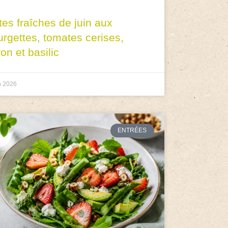
tes fraîches de juin aux
urgettes, tomates cerises,
ron et basilic
n 2026
ENTRÉES