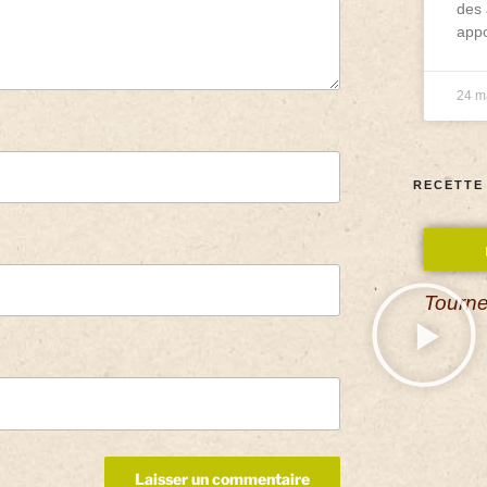
des 
appo
24 m
RECETTE
Tourne