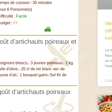
emps de cuisson : 30 minutes
our 6 Personne(s)
fficulté :
Facile
Ve
udget :
€€
ci
cu
oût d’artichauts poireaux et
Le m
faço
un r
its oignons blancs,- 3 jeunes poireaux,- 1 kg
l’av
le d'olive,- 20 cl de vin blanc sec de
sse d'ail,- 1 bouquet garni,-Sel fin de
15 ju
goût d’artichauts poireaux