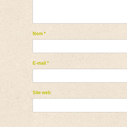
Nom
*
E-mail
*
Site web