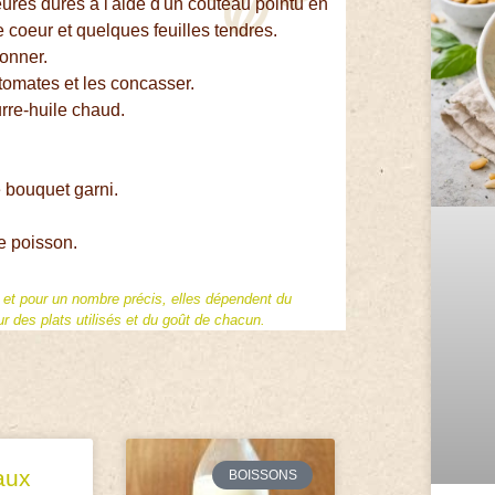
ieures dures à l'aide d'un couteau pointu en
le coeur et quelques feuilles tendres.
ronner.
 tomates et les concasser.
rre-huile chaud.
e bouquet garni.
e poisson.
f et pour un nombre précis, elles dépendent du
 des plats utilisés et du goût de chacun.
aux
BOISSONS