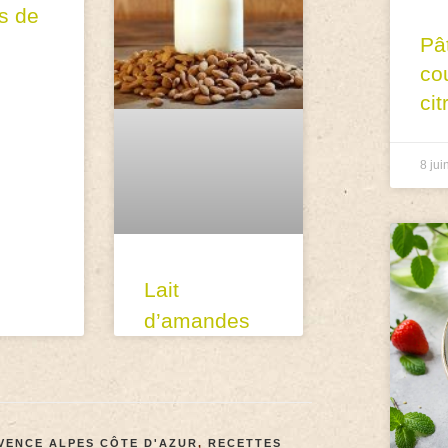
s de
Pâ
co
cit
8 jui
Lait
d’amandes
VENCE ALPES CÔTE D'AZUR
,
RECETTES