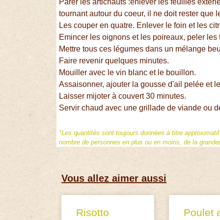
Parer les artichauts :enlever les feuilles extér
tournant autour du coeur, il ne doit rester que 
Les couper en quatre. Enlever le foin et les cit
Emincer les oignons et les poireaux, peler les
Mettre tous ces légumes dans un mélange beu
Faire revenir quelques minutes.
Mouiller avec le vin blanc et le bouillon.
Assaisonner, ajouter la gousse d'ail pelée et l
Laisser mijoter à couvert 30 minutes.
Servir chaud avec une grillade de viande ou d
*Les quantités sont toujours données à titre approximati
nombre de personnes en plus ou en moins, de la grandeur
Vous allez aimer aussi
Risotto
Poulet 