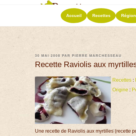
RECETT
Accueil
Recettes
Région
La richesse de 
30 MAI 2008
PAR
PIERRE MARCHESSEAU
Recette Raviolis aux myrtille
Recettes
:
Origine
:
P
Une recette de Raviolis aux myrtilles (recette p