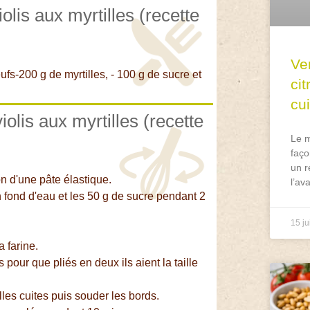
olis aux myrtilles (recette
Ve
eufs-200 g de myrtilles, - 100 g de sucre et
ci
cu
olis aux myrtilles (recette
Le m
faço
un r
on d'une pâte élastique.
l’av
 fond d'eau et les 50 g de sucre pendant 2
15 ju
a farine.
our que pliés en deux ils aient la taille
les cuites puis souder les bords.