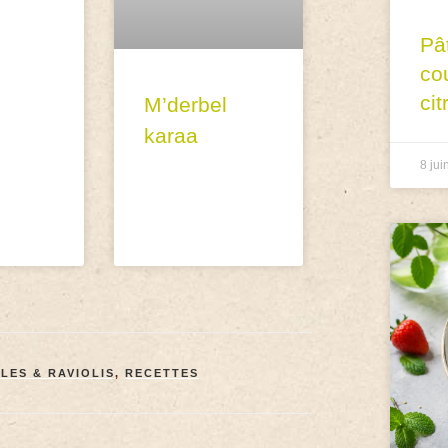
Pâ
co
cit
M’derbel
karaa
8 jui
LES & RAVIOLIS
,
RECETTES