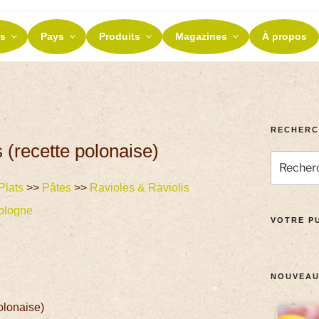
ES ET TERROIRS
s
Pays
Produits
Magazines
À propos
nos terroirs
RECHERC
s (recette polonaise)
Plats
>>
Pâtes
>>
Ravioles & Raviolis
ologne
VOTRE PU
NOUVEAU
olonaise)