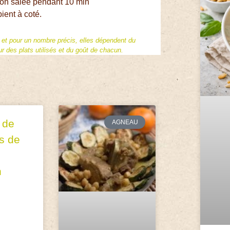
 non salée pendant 10 min
ient à coté.
f et pour un nombre précis, elles dépendent du
 des plats utilisés et du goût de chacun.
 de
AGNEAU
s de
n