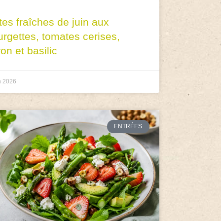
tes fraîches de juin aux
urgettes, tomates cerises,
ron et basilic
n 2026
ENTRÉES