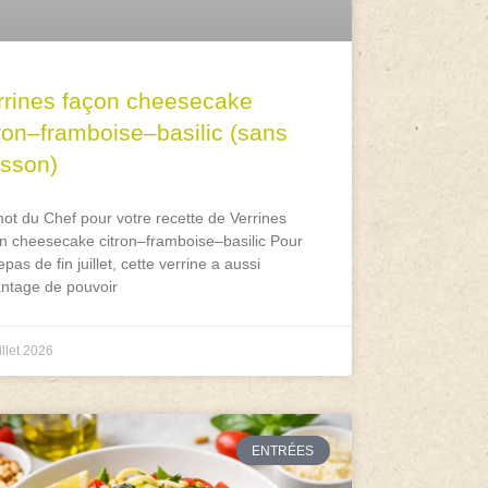
rrines façon cheesecake
tron–framboise–basilic (sans
isson)
ot du Chef pour votre recette de Verrines
n cheesecake citron–framboise–basilic Pour
epas de fin juillet, cette verrine a aussi
antage de pouvoir
illet 2026
ENTRÉES