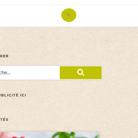
Search
for:
Search Button
HER
BLICITÉ ICI
TÉS