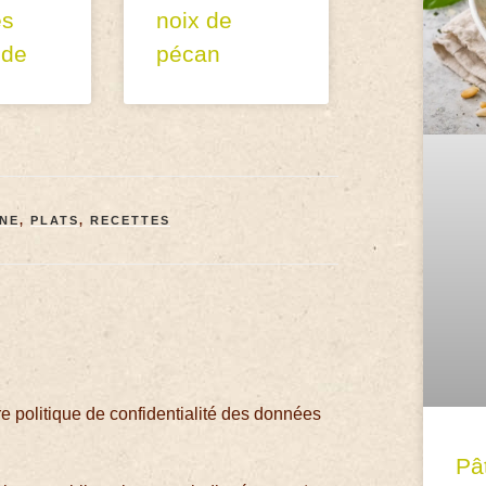
es
noix de
 de
pécan
INE
,
PLATS
,
RECETTES
 politique de confidentialité des données
Pâ