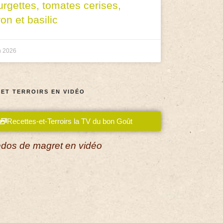
urgettes, tomates cerises,
ron et basilic
n 2026
 ET TERROIRS EN VIDÉO
Recettes-et-Terroirs la TV du bon Goût
dos de magret en vidéo