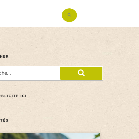
Search
for:
Search Button
HER
BLICITÉ ICI
TÉS