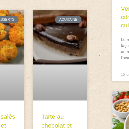
Ve
ci
ESSERTS
AQUITAINE
cu
Le m
faço
un r
l’av
15 ju
 salés
Tarte au
 et
chocolat et