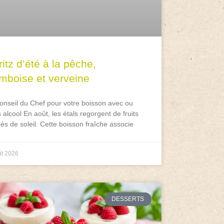
itz d’été à la pêche,
amboise et verveine
onseil du Chef pour votre boisson avec ou
 alcool En août, les étals regorgent de fruits
és de soleil. Cette boisson fraîche associe
ût 2026
DESSERTS