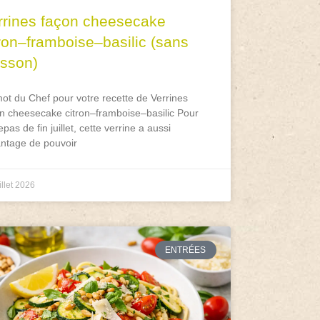
rrines façon cheesecake
tron–framboise–basilic (sans
isson)
ot du Chef pour votre recette de Verrines
n cheesecake citron–framboise–basilic Pour
epas de fin juillet, cette verrine a aussi
antage de pouvoir
illet 2026
ENTRÉES