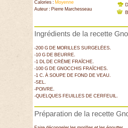
Calories :
Moyenne
Di
Auteur : Pierre Marchesseau
B
Ingrédients de la recette Gn
-200 G DE MORILLES SURGELÉES.
-10 G DE BEURRE.
-1 DL DE CRÈME FRAÎCHE.
-100 G DE GNOCCHIS FRAÎCHES.
-1 C. À SOUPE DE FOND DE VEAU.
-SEL.
-POIVRE.
-QUELQUES FEUILLES DE CERFEUIL.
Préparation de la recette Gn
Faire décongeler les morilles et les égoutter.