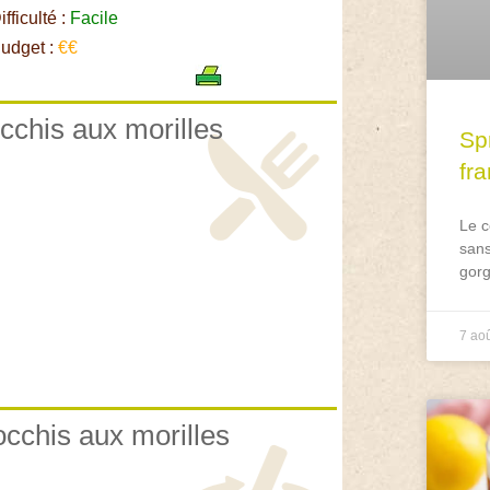
fficulté :
Facile
udget :
€€
occhis aux morilles
Spr
fr
Le c
sans
gorg
7 ao
occhis aux morilles