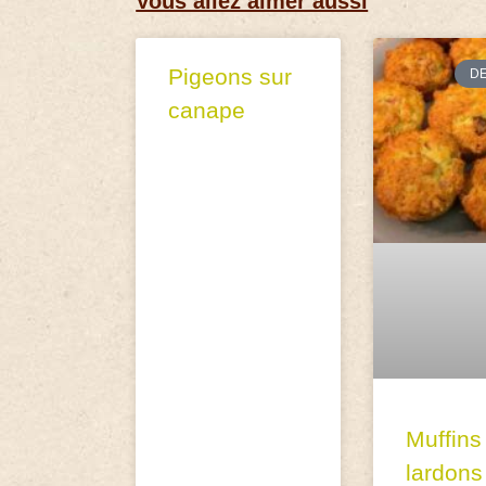
Vous allez aimer aussi
Pigeons sur
D
canape
Muffins
lardons