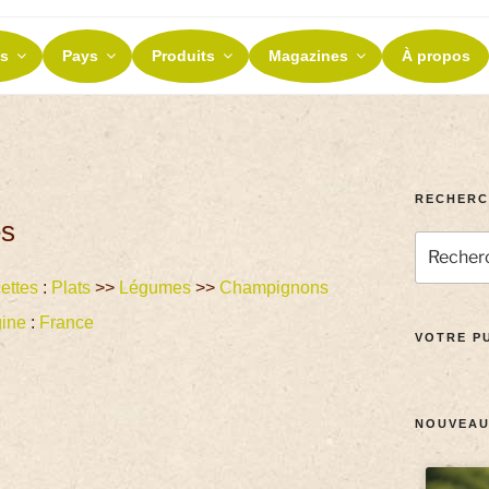
ES ET TERROIRS
s
Pays
Produits
Magazines
À propos
nos terroirs
RECHERC
es
ettes
:
Plats
>>
Légumes
>>
Champignons
gine
:
France
VOTRE PU
NOUVEAU