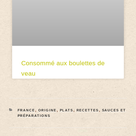
Consommé aux boulettes de
veau
FRANCE
,
ORIGINE
,
PLATS
,
RECETTES
,
SAUCES ET
PRÉPARATIONS