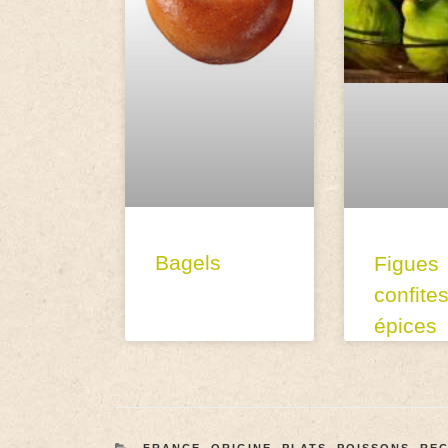
Bagels
Figues
confite
épices
FRANCE
,
ORIGINE
,
PLATS
,
POISSONS
,
REC