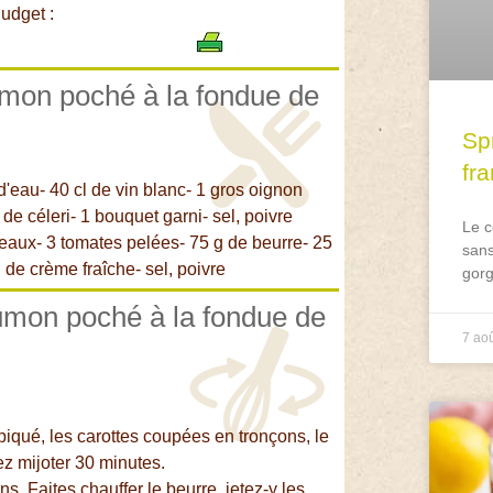
udget :
umon poché à la fondue de
Spr
fr
 d'eau- 40 cl de vin blanc- 1 gros oignon
 de céleri- 1 bouquet garni- sel, poivre
Le c
eaux- 3 tomates pelées- 75 g de beurre- 25
sans
 de crème fraîche- sel, poivre
gorg
aumon poché à la fondue de
7 ao
n piqué, les carottes coupées en tronçons, le
ez mijoter 30 minutes.
. Faites chauffer le beurre, jetez-y les