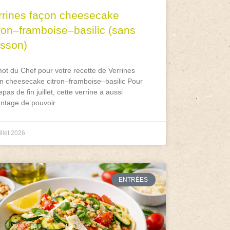
rrines façon cheesecake
tron–framboise–basilic (sans
isson)
ot du Chef pour votre recette de Verrines
n cheesecake citron–framboise–basilic Pour
epas de fin juillet, cette verrine a aussi
antage de pouvoir
illet 2026
ENTRÉES