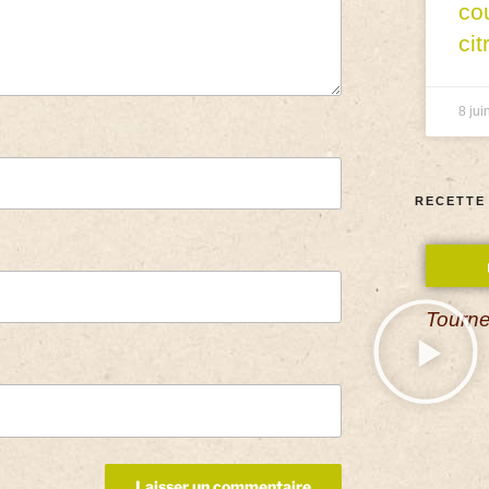
co
cit
8 jui
RECETTE
Tourne