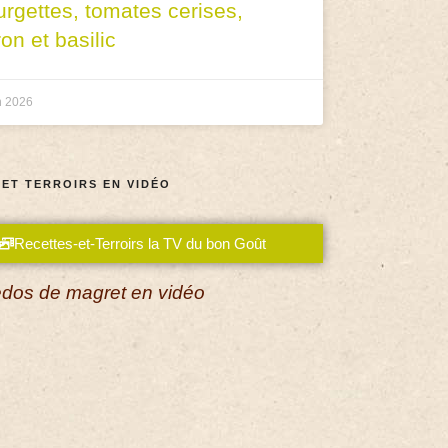
urgettes, tomates cerises,
ron et basilic
n 2026
 ET TERROIRS EN VIDÉO
Recettes-et-Terroirs la TV du bon Goût
dos de magret en vidéo