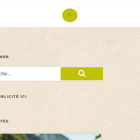
Search
for:
Search Button
HER
BLICITÉ ICI
TÉS