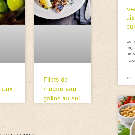
Ve
ci
cu
Le m
faço
un r
l’av
Filets de
15 ju
s aux
maquereau
grillés au sel
ETTES
,
SAUMON