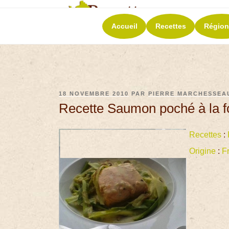
RECETT
Accueil
Recettes
Région
La richesse de 
18 NOVEMBRE 2010
PAR
PIERRE MARCHESSEA
Recette Saumon poché à la 
Recettes
:
Origine
:
F