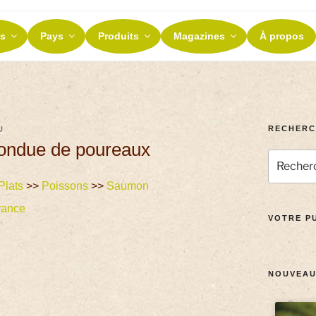
ES ET TERROIRS
s
Pays
Produits
Magazines
À propos
nos terroirs
RECHERC
U
fondue de poureaux
Plats
>>
Poissons
>>
Saumon
rance
VOTRE PU
NOUVEAU