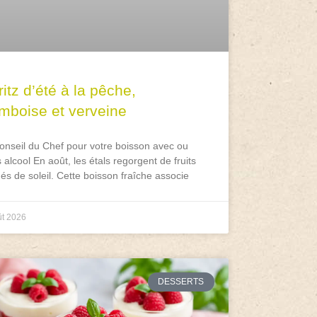
itz d’été à la pêche,
amboise et verveine
onseil du Chef pour votre boisson avec ou
 alcool En août, les étals regorgent de fruits
és de soleil. Cette boisson fraîche associe
ût 2026
DESSERTS