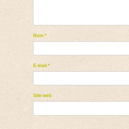
Nom
*
E-mail
*
Site web