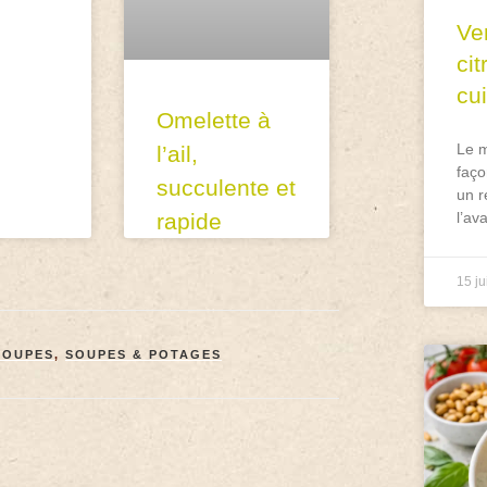
Ve
ci
cu
Omelette à
Le m
l’ail,
faço
succulente et
un r
l’av
rapide
15 ju
SOUPES
,
SOUPES & POTAGES