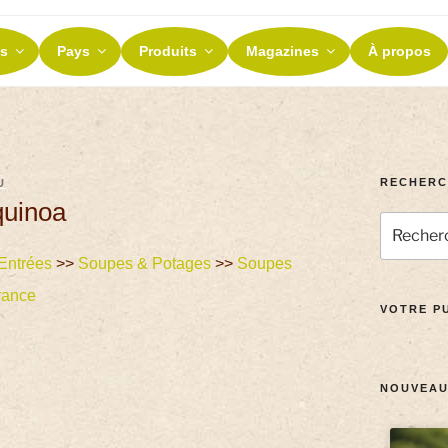
ES ET TERROIRS
s
Pays
Produits
Magazines
À propos
nos terroirs
RECHERC
U
quinoa
Entrées
>>
Soupes & Potages
>>
Soupes
rance
VOTRE PU
NOUVEAU