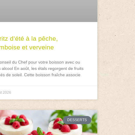
itz d’été à la pêche,
amboise et verveine
onseil du Chef pour votre boisson avec ou
 alcool En août, les étals regorgent de fruits
és de soleil. Cette boisson fraîche associe
ût 2026
DESSERTS