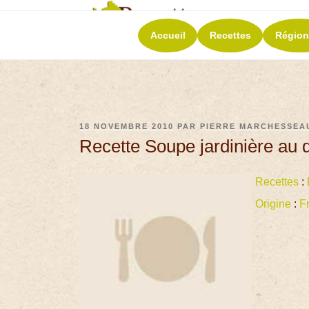
RECETT
Accueil
Recettes
Région
La richesse de 
18 NOVEMBRE 2010
PAR
PIERRE MARCHESSEA
Recette Soupe jardinière au 
Recettes
:
Origine
:
F