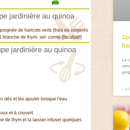
pe jardinière au quinoa
1 poignée de haricots verts (frais ou surgelés
Spr
1 branche de thym- sel- comté (facultatif)
fr
upe jardinière au quinoa
Le c
sans
gorg
7 ao
en dés et les ajouter lorsque l'eau
oux et à couvert.
he de thym et la laisser infuser quelques