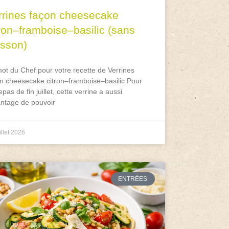
rrines façon cheesecake
tron–framboise–basilic (sans
isson)
ot du Chef pour votre recette de Verrines
n cheesecake citron–framboise–basilic Pour
epas de fin juillet, cette verrine a aussi
antage de pouvoir
illet 2026
ENTRÉES