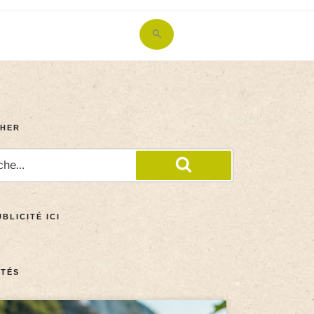
Search
for:
Search Button
HER
BLICITÉ ICI
TÉS