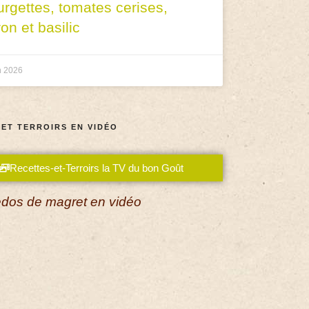
urgettes, tomates cerises,
ron et basilic
n 2026
 ET TERROIRS EN VIDÉO
Recettes-et-Terroirs la TV du bon Goût
dos de magret en vidéo