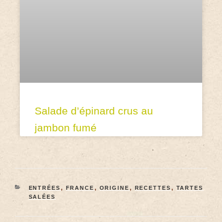
Salade d’épinard crus au
jambon fumé
ENTRÉES
,
FRANCE
,
ORIGINE
,
RECETTES
,
TARTES
SALÉES