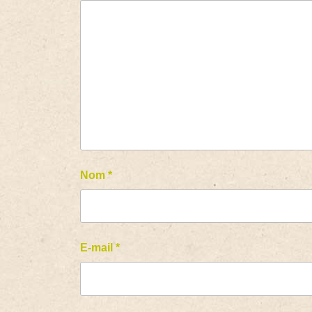
Nom
*
E-mail
*