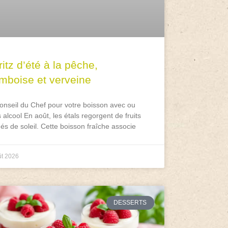
itz d’été à la pêche,
amboise et verveine
onseil du Chef pour votre boisson avec ou
 alcool En août, les étals regorgent de fruits
és de soleil. Cette boisson fraîche associe
ût 2026
DESSERTS