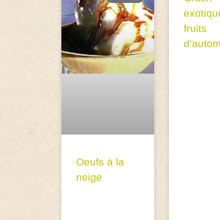
exotiqu
fruits
d’auto
Oeufs à la
neige