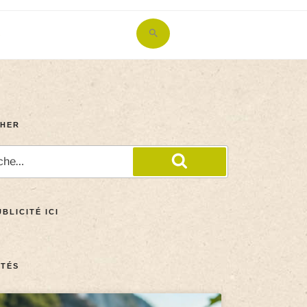
Search
for:
Search Button
HER
BLICITÉ ICI
TÉS