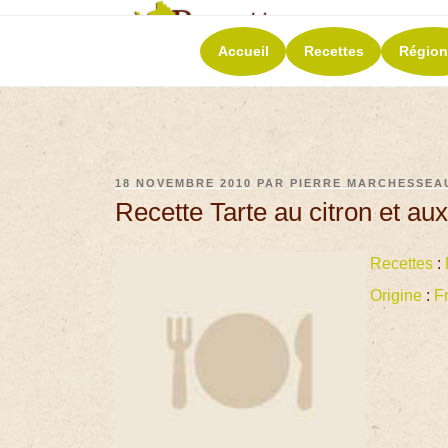
RECETT
Accueil
Recettes
Région
La richesse de 
18 NOVEMBRE 2010
PAR
PIERRE MARCHESSEA
Recette Tarte au citron et 
Recettes
:
Origine
:
F