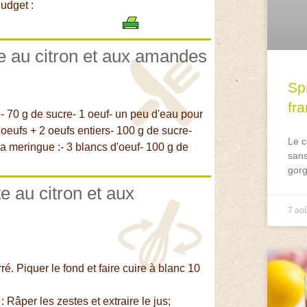
udget :
te au citron et aux amandes
Spr
fr
e- 70 g de sucre- 1 oeuf- un peu d'eau pour
d'oeufs + 2 oeufs entiers- 100 g de sucre-
Le c
 meringue :- 3 blancs d'oeuf- 100 g de
sans
gorg
e au citron et aux
7 ao
ré. Piquer le fond et faire cuire à blanc 10
 Râper les zestes et extraire le jus;