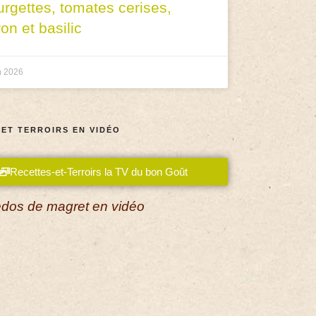
urgettes, tomates cerises,
ron et basilic
n 2026
 ET TERROIRS EN VIDÉO
Recettes-et-Terroirs la TV du bon Goût
dos de magret en vidéo