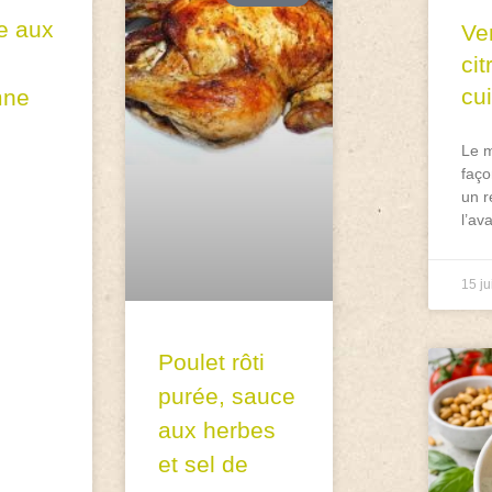
e aux
Ve
ci
cu
mne
Le m
faço
un r
l’av
15 ju
Poulet rôti
purée, sauce
aux herbes
et sel de