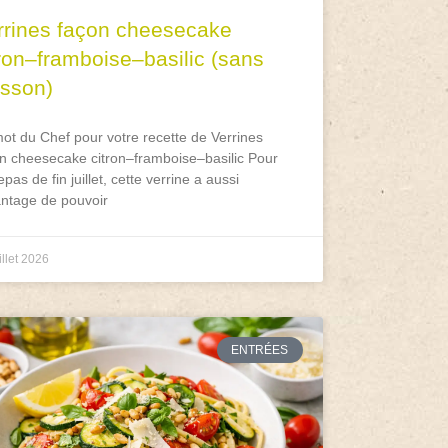
rrines façon cheesecake
tron–framboise–basilic (sans
isson)
ot du Chef pour votre recette de Verrines
n cheesecake citron–framboise–basilic Pour
epas de fin juillet, cette verrine a aussi
antage de pouvoir
illet 2026
ENTRÉES