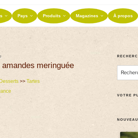
ES ET TERROIRS
s
Pays
Produits
Magazines
À propos
nos terroirs
RECHERC
U
aux amandes meringuée
Desserts
>>
Tartes
rance
VOTRE PU
NOUVEAU