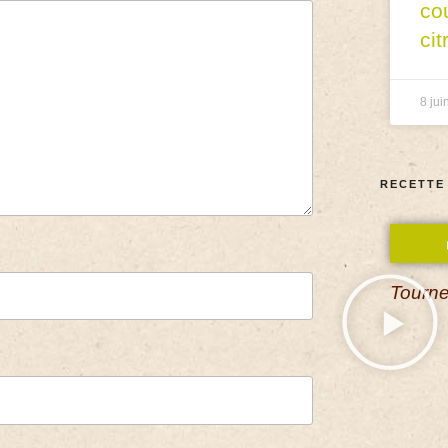
co
cit
8 jui
RECETTE
Tourne