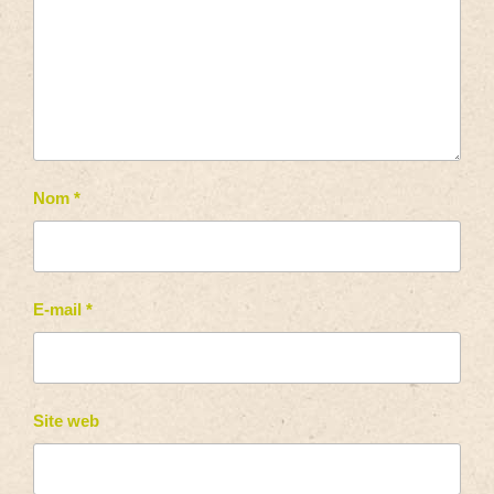
Nom
*
E-mail
*
Site web