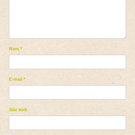
Nom
*
E-mail
*
Site web